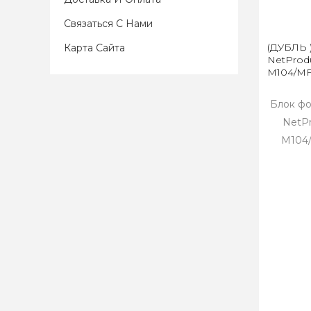
Связаться С Нами
(ДУБЛЬ 
Карта Сайта
NetProdu
M104/MFP
Блок ф
NetPr
M104/