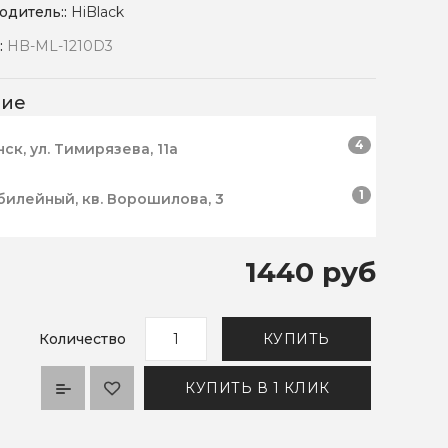
одитель::
HiBlack
:
HB-ML-1210D3
чие
4
нск, ул. Тимирязева, 11а
1
билейный, кв. Ворошилова, 3
1440 руб
Количество
КУПИТЬ
КУПИТЬ В 1 КЛИК