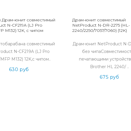
) Драм-юнит совместимый
Драм-юнит совместимый
ct N-CF219A (LJ Pro
NetProduct N-DR-2275 (HL-
 M132) 12K, с чипом
2240/2250/7057/7060) (12K)
отобарабана совместимый
Драм-юнит NetProduct N-D
oduct N-CF219A (LJ Pro
без чипаСовместимост
MFP M132) 12K,с чипом..
печатающими устройств
Brother HL 2240/ ..
630 руб
675 руб