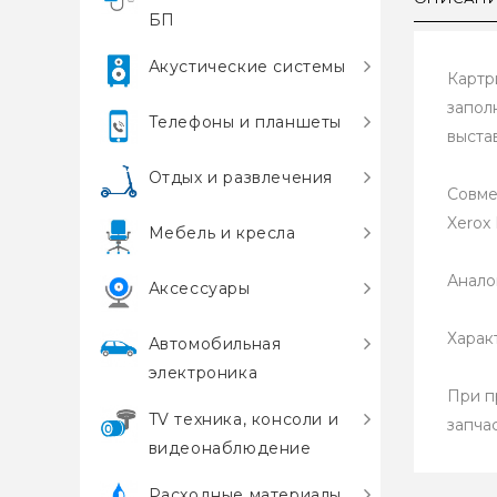
БП
Акустические системы
Картр
запол
Телефоны и планшеты
выста
Отдых и развлечения
Совме
Xerox 
Мебель и кресла
Анало
Аксессуары
Харак
Автомобильная
электроника
При п
TV техника, консоли и
запча
видеонаблюдение
Расходные материалы