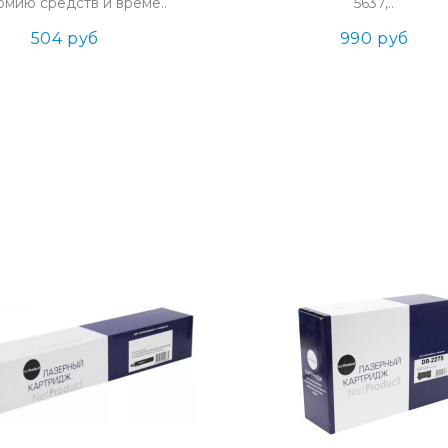
омию средств и време..
5637,..
504 руб
990 руб