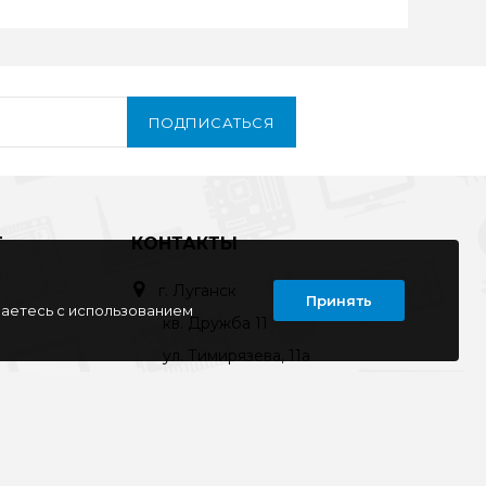
ПОДПИСАТЬСЯ
Т
КОНТАКТЫ
г. Луганск
Принять
шаетесь с использованием
кв. Дружба 11
ул. Тимирязева, 11а
ул. Советская, д. 6
ул. Ленина, д.143
кв. Ворошилова, д.3