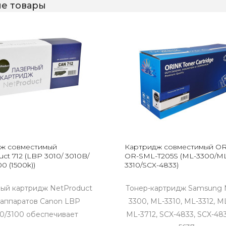
е товары
ж совместимый
Картридж совместимый O
ct 712 (LBP 3010/ 3010B/
OR-SML-T205S (ML-3300/M
0 (1500k))
3310/SCX-4833)
ый картридж NetProduct
Тонер-картридж Samsung
 аппаратов Canon LBP
3300, ML-3310, ML-3312, M
0/3100 обеспечивает
ML-3712, SCX-4833, SCX-483