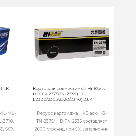
RINK
Картридж совместимый Hi-Black
L-
HB-TN-2375/TN-2335 (HL-
L2300/2305/2320/2340) 2,6K
 ML-ML-
Ресурс картриджа Hi-Black-HB-
L-3710,
TN-2375/ HB-TN-2335 составляет
5, SCX-
2600 страниц при 5% заполнении