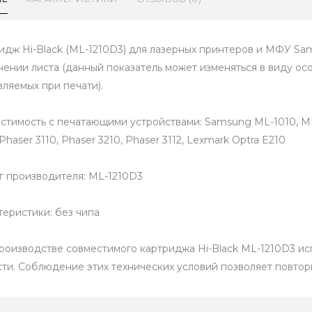
идж Hi-Black (ML-1210D3) для лазерных принтеров и МФУ Sa
нении листа (данный показатель может изменяться в виду ос
вляемых при печати).
стимость с печатающими устройствами: Samsung ML-1010, ML
Phaser 3110, Phaser 3210, Phaser 3112, Lexmark Optra E210
г производителя: ML-1210D3
теристики: без чипа
роизводстве совместимого картриджа Hi-Black ML-1210D3 и
сти. Соблюдение этих технических условий позволяет повтор