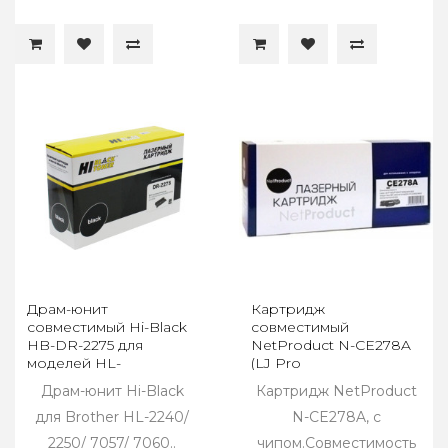
Драм-юнит
Картридж
совместимый Hi-Black
совместимый
HB-DR-2275 для
NetProduct N-CE278A
моделей HL-
(LJ Pro
2240/2250/7057/7060,
P1566/P1606dn/M1536dnf)
Драм-юнит Hi-Black
Картридж NetProduct
12K
(2.1K)
для Brother HL-2240/
N-CE278A, с
2250/ 7057/ 7060..
чипом.Совместимость