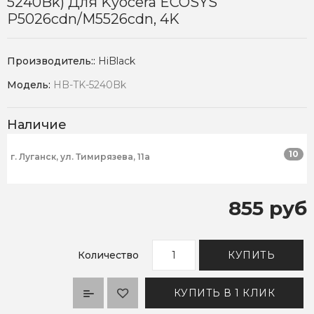
5240Bk) Для Kyocera ECOSYS
P5026cdn/M5526cdn, 4K
Производитель::
HiBlack
Модель:
HB-TK-5240Bk
Наличие
10
г. Луганск, ул. Тимирязева, 11а
855 руб
Количество
КУПИТЬ
КУПИТЬ В 1 КЛИК