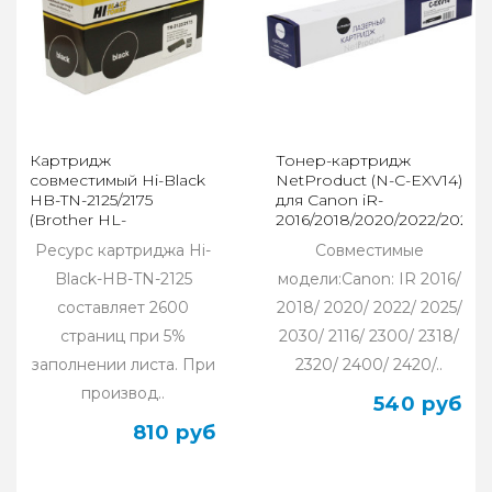
Картридж
Тонер-картридж
совместимый Hi-Black
NetProduct (N-C-EXV14)
HB-TN-2125/2175
для Canon iR-
(Brother HL-
2016/2018/2020/2022/2025,
2140R/2150NR/DCP-
туба, 8,3K
Ресурс картриджа Hi-
Совместимые
7030R) 2,6K
Black-HB-TN-2125
модели:Canon: IR 2016/
составляет 2600
2018/ 2020/ 2022/ 2025/
страниц при 5%
2030/ 2116/ 2300/ 2318/
заполнении листа. При
2320/ 2400/ 2420/..
производ..
540 руб
810 руб