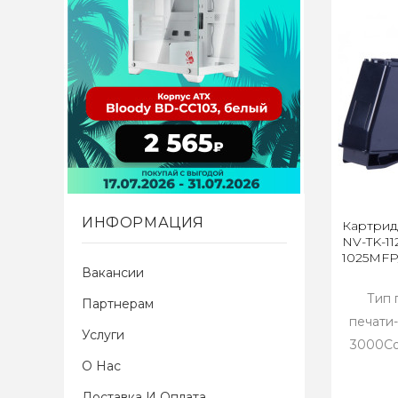
ИНФОРМАЦИЯ
Картрид
NV-TK-11
1025MFP/
Вакансии
Тип 
Партнерам
печати
Услуги
3000Со
О Нас
Доставка И Оплата