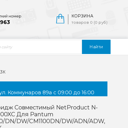
КОРЗИНА
ткий номер
963
товаров 0 (0 руб)
Найти
,3К
ул. Коммунаров 89а с 09:00 до 16:00
ридж Совместимый NetProduct N-
1100XC Для Pantum
00/DN/DW/CM1100DN/DW/ADN/ADW,