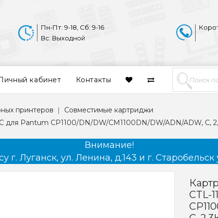
Пн-Пт: 9-18, Сб: 9-16
Коро
Вс: Выходной
Личный кабинет
Контакты
рных принтеров
Совместимые картриджи
XC для Pantum CP1100/DN/DW/CM1100DN/DW/ADN/ADW, C, 2
Внимание!
 г. Луганск, ул. Ленина, д.143 и г. Старобельск 
Карт
CTL-
CP11