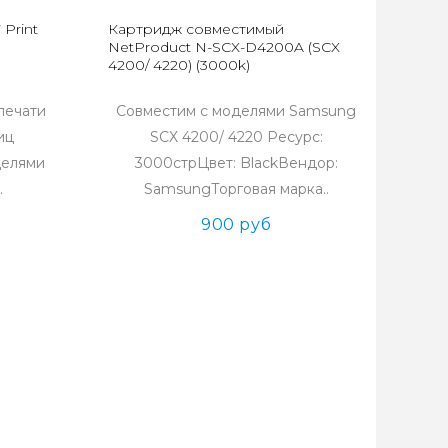
Print
Картридж совместимый
NetProduct N-SCX-D4200A (SCX
4200/ 4220) (3000k)
печати
Совместим с моделями Samsung
иц
SCX 4200/ 4220 Ресурс:
делями
3000стрЦвет: BlackВендор:
.
SamsungТорговая марка..
900 руб