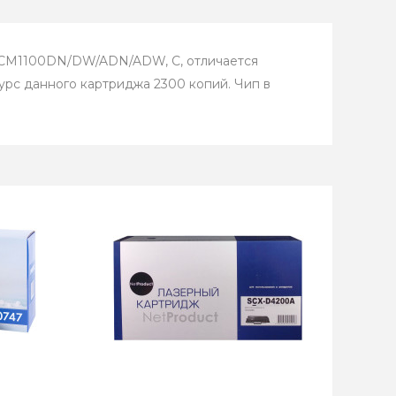
/CM1100DN/DW/ADN/ADW, C, отличается
урс данного картриджа 2300 копий. Чип в