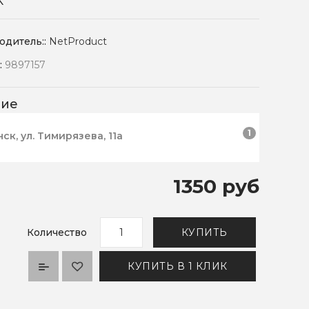
К
одитель::
NetProduct
:
9897157
чие
1
нск, ул. Тимирязева, 11а
1350 руб
Количество
КУПИТЬ
КУПИТЬ В 1 КЛИК