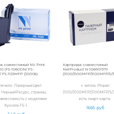
ж совместимый NV Print
Картридж совместимый
20 (FS-1060DN/ FS-
NetProduct N-106R01379
 FS-1125MFP (3000k)
(3100/3100MFP/3100MFP/S/
печати- ЛазерныеЦвет
с чипом, Phaser
- ЧерныйРесурс, страниц-
3100/3100MFP/3100MFP/S/
вместимость с моделями
есть смарт-карта..
Kyocera FS-1..
1665 руб