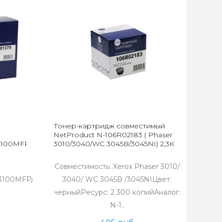
Тонер-картридж совместимый
NetProduct N-106R02183 ( Phaser
3100MFP/X)
3010/3040/WC 3045B/3045NI) 2,3К
Совместимость: Xerox Phaser 3010/
3100MFP/X,
3040/ WC 3045B /3045NIЦвет:
черныйРесурс: 2 300 копийАналог:
N-1..