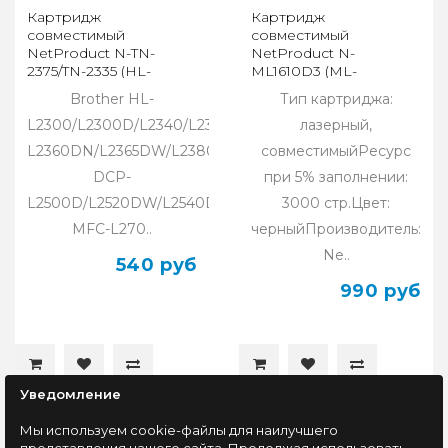
Картридж
Картридж
совместимый
совместимый
NetProduct N-TN-
NetProduct N-
2375/TN-2335 (HL-
ML1610D3 (ML-
L2300/2305/2320/2340)
1610,2015/SCX4321,4521)
Brother HL-
Тип картриджа:
(2,6K)
L2300/L2300D/L2340/L2340DW/
лазерный,
L2360DN/L2365DW/L2380DW/
совместимыйРесурс
DCP-
при 5% заполнении:
L2500D/L2520DW/L2540DN/
3000 стр.Цвет:
MFC-L270..
черныйПроизводитель:
Ne..
540 руб
990 руб
Уведомление
Мы используем cookie-файлы для наилучшего