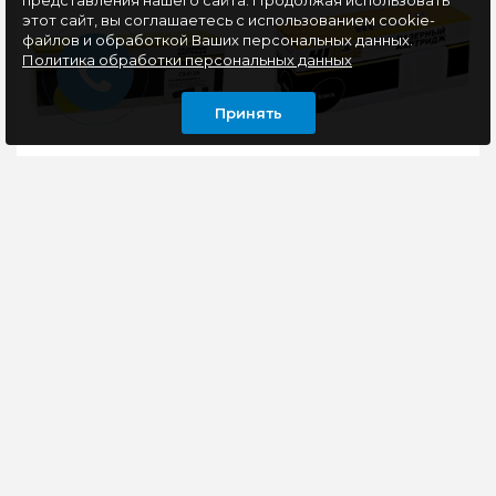
представления нашего сайта. Продолжая использовать
этот сайт, вы соглашаетесь с использованием cookie-
файлов и обработкой Ваших персональных данных.
Политика обработки персональных данных
Принять
Картридж
Картридж
совместимый Hi-Black
совместимый Hi-Black
HB-CE412A (CLJ
HB-MLT-D111S (SL-
Pro300 Color
M2020/2020W/2070/2070W
M351/M375/Pro400
1K
Картридж Hi-Black
ТОНЕРНЫЕ
M451/M475), Y, 2,6K
CE412A, №305A
КАРТРИДЖИ HI-
используется в
BLACK имеют высокий
цветных лазерных
рейтинг у покупателей,
устройствах HP Color
основанный на
LJ Pro 300 Colo..
многолетней практике
..
1080 руб