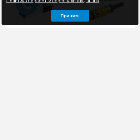
Политика обработки персональных данных
Принять
Драм-юнит
Тонер-картридж
совместимый
совместимый Hi-Black
NetProduct N-DR-2275
HB-W1103A (Neverstop
(HL-
Laser
2240/2250/7057/7060)
1000a/1000w/1200a/1200w)
Драм-юнит NetProduct
Тонер-картридж Hi-
(12K)
2,5K с чипом
N-DR-2275, без
Black W1103A (103A)
чипаСовместимость с
используется в
печатающими
печатающих лазерных
устройствами: Brother
устройствах HP
HL 2240/ ..
Neverstop La..
675 руб
450 руб