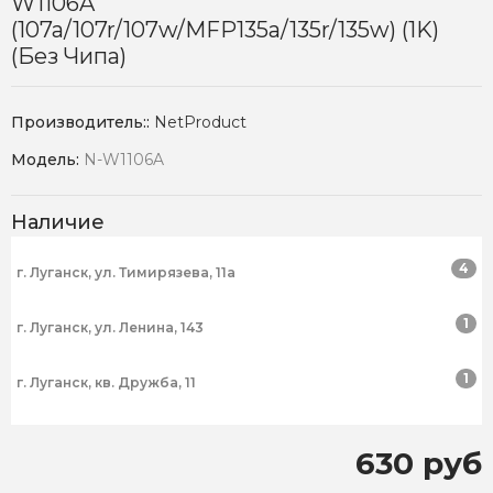
W1106A
(107a/107r/107w/MFP135a/135r/135w) (1K)
(без Чипа)
Производитель::
NetProduct
Модель:
N-W1106A
Наличие
4
г. Луганск, ул. Тимирязева, 11а
1
г. Луганск, ул. Ленина, 143
1
г. Луганск, кв. Дружба, 11
630 руб