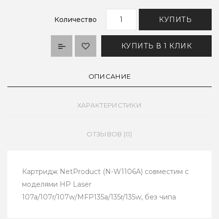
Количество
КУПИТЬ
КУПИТЬ В 1 КЛИК
ОПИСАНИЕ
ХАРАКТЕРИСТИКИ
ОТЗЫВОВ (0)
Картридж NetProduct (N-W1106A) совместим с
моделями HP Laser
107a/107r/107w/MFP135a/135r/135w, без чипа