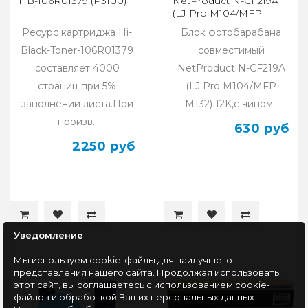
HB-106R01379 (P3100)
NetProduct N-CF219A
(LJ Pro M104/MFP
M132) 12K, с чипом
Ресурс картриджа Hi-
Блок фотобарабана
Black-Toner-106R01379
совместимый
составляет 4000
NetProduct N-CF219A
страниц при 5%
(LJ Pro M104/MFP
заполнении листа.При
M132) 12K,с чипом..
произв..
630 руб
2250 руб
Уведомление
Мы используем cookie-файлы для наилучшего
представления нашего сайта. Продолжая использовать
этот сайт, вы соглашаетесь с использованием cookie-
файлов и обработкой Ваших персональных данных.