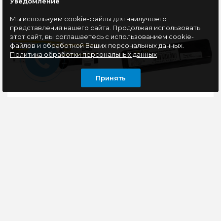
Уведомление
Мы используем cookie-файлы для наилучшего
представления нашего сайта. Продолжая использовать
этот сайт, вы соглашаетесь с использованием cookie-
файлов и обработкой Ваших персональных данных.
Политика обработки персональных данных
Принять
Картридж
Лента Hi-Black для
совместимый Hi-Black
матричного
HB-W1106A
картриджа (кольцо)
(107a/107r/107w/MFP135a/135r/135w)
STD, Bk, 12,7мм/12м
1K (без чипа)
Артикул:
Совместима с
797026719Ресурс
моделями принтеров
1KЦвет BlackВендор:
Epson FX
HPТорговая марка/
100/1000/105/1050/1170/80
производитель: Hi-
870; LQ- 400/850/870;