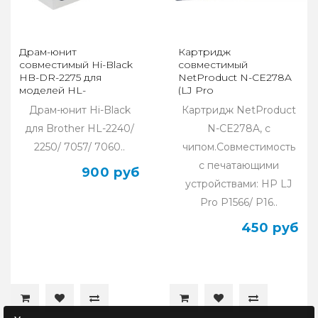
Драм-юнит
Картридж
совместимый Hi-Black
совместимый
HB-DR-2275 для
NetProduct N-CE278A
моделей HL-
(LJ Pro
2240/2250/7057/7060,
P1566/P1606dn/M1536dnf)
Драм-юнит Hi-Black
Картридж NetProduct
12K
(2.1K)
для Brother HL-2240/
N-CE278A, с
2250/ 7057/ 7060..
чипом.Совместимость
с печатающими
900 руб
устройствами: HP LJ
Pro P1566/ P16..
450 руб