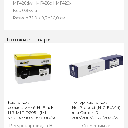
MF426dw | MF428x | MF429x
Вес 0,965 кг
Размер 31,0 х 9,5 х 16,0 см
Похожие товары
Картридж
Тонер-картридж
совместимый Hi-Black
NetProduct (N-C-EXV14)
HB-MLT-D205L (ML-
для Canon iR-
3310D/3310ND/3710D/SCX-
2016/2018/2020/2022/2025,
4833/5637) 5K
туба, 8,3K
Ресурс картриджа Hi-
Совместимые