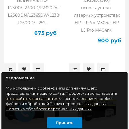
моделями: HL-
CF259X (59X)
L2300/L2300D/L2320D/L2340/L2340DW/
используется в
L2360DN/L2365DW/L2380DW/DCP-
лазерных устройствах
L2500D/ L252..
HP LJ Pro M304a, HP
LJ Pro M404n/..
675 руб
900 руб
Уведомление
Мы используем cookie-файлы для наилучшего
представления нашего сайта. Продолжая использовать
этот сайт, вы соглашаетесь с использованием cookie-
файлов и обработкой Ваших персональных данных.
Политика обработки персональных данных
Принять