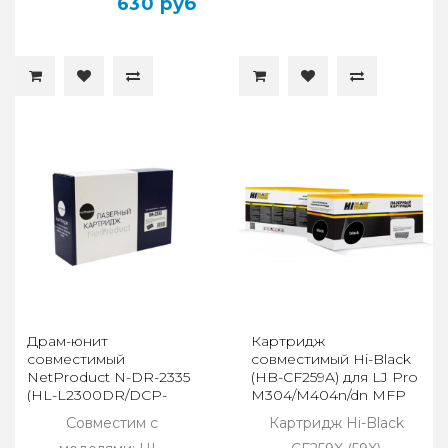
630 руб
Драм-юнит
Картридж
совместимый
совместимый Hi-Black
NetProduct N-DR-2335
(HB-CF259A) для LJ Pro
(HL-L2300DR/DCP-
M304/M404n/dn MFP
L2500DR/MFC-
M428dw/fdn/fdw 3K(без
Совместим с
Картридж Hi-Black
L2700DWR) 12K
чипа)