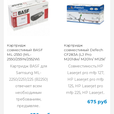
Картридж
Картридж
совместимый BASF
совместимый DeTech
ML-2550 (ML-
CF283A (LJ Pro
2550/2551N/2552W)
M201dw/ M201n/ M125r/
(уценка)
M125ra/ M225dn/
Картридж BASF для
Совместимость:HP
M225dw)
Samsung ML-
Laserjet pro mfp 127,
2250/2251/225 (B2250)
HP Laserjet pro mfp
отвечает всем
125, HP Laserjet pro
необходимым
mfp 225, HP Laserjet..
требованиям,
675 руб
предъявляе..