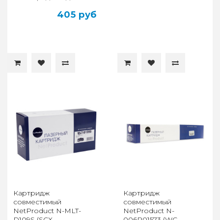
405 руб
Картридж
Картридж
совместимый
совместимый
NetProduct N-MLT-
NetProduct N-
D109S (SCX-
006R01573 (WC