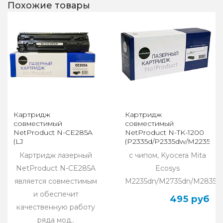
Похожие товары
Картридж
Картридж
совместимый
совместимый
NetProduct N-CE285A
NetProduct N-TK-1200
(LJ
(P2335d/P2335dw/M2235dn/
P1102/P1120W/M1212nf/M1132MFP/Canon
Картридж лазерный
с чипом, Kyocera Mita
725, 1,6K)
NetProduct N-CE285A
Ecosys
является совместимым
M2235dn/M2735dn/M2835dw
и обеспечит
495 руб
качественную работу
ряда мод..