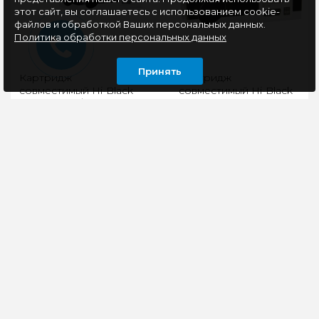
этот сайт, вы соглашаетесь с использованием cookie-
файлов и обработкой Ваших персональных данных.
Политика обработки персональных данных
Принять
Картридж
Картридж
совместимый Hi-Black
совместимый Hi-Black
(HB-CF259A/057) (LJ
HB-013R00625 (WC
Pro M304/404n/MFP
3119) 3K
M428dw/MF443/445) 3K
Артикул:
Картридж Hi-Black
(без чипа)
22013641Каталожный
(013R00625) для
номер: HB-CF259A/057-
лазерных принтеров и
NCOEM-номер: HB-
МФУ Xerox. Ресурс
CF259A/057-NCШтрих-
составляет 3000 копий
код: 46906650409..
при 5..
720 руб
1125 руб