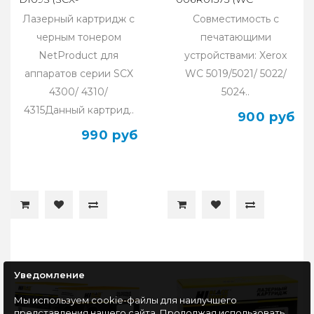
4300/4310/4315)
5019/5021/5022/5024) 9K
Лазерный картридж с
Совместимость с
черным тонером
печатающими
NetProduct для
устройствами: Xerox
аппаратов серии SCX
WC 5019/5021/ 5022/
4300/ 4310/
5024..
4315Данный картрид..
900 руб
990 руб
Уведомление
Мы используем cookie-файлы для наилучшего
представления нашего сайта. Продолжая использовать