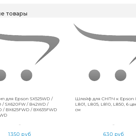
е товары
п для Epson SX525WD /
Шлейф для СНПЧ к Epson 
 / SX620FW / B42WD /
L801, L805, L810, L850, 6 цв
 / BX625FWD / BX635FWD
см
FWD
..
..
1350 руб
630 руб