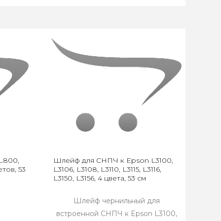
L800,
Шлейф для СНПЧ к Epson L3100,
етов, 53
L3106, L3108, L3110, L3115, L3116,
L3150, L3156, 4 цвета, 53 см
Шлейф чернильный для
встроенной СНПЧ к Epson L3100,