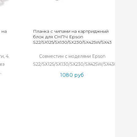
 на
Планка с чипами на картриджный
блок для СНПЧ Epson
S22/SX125/SX130/SX230/SX425W/SX430W/SX435
и, 4
Совместим с моделями Epson
без
S22/SX125/SX130/SX230/SX425W/SX430W/SX435
.
1080 руб