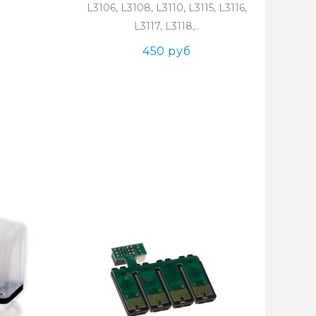
L3106, L3108, L3110, L3115, L3116,
L3117, L3118,..
450 руб