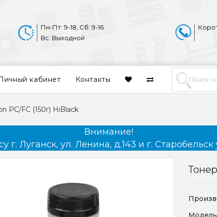
Пн-Пт: 9-18, Сб: 9-16
Коро
Вс: Выходной
Личный кабинет
Контакты
n PC/FC (150г) HiBlack
Внимание!
 г. Луганск, ул. Ленина, д.143 и г. Старобельск 
Тонер
Произв
Модель