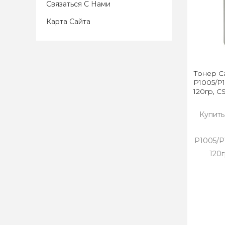
Связаться С Нами
Карта Сайта
Тонер Ca
P1005/P1
120гр, C
Купить
P1005/P
120г