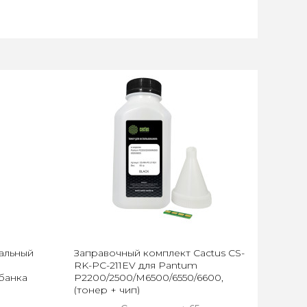
альный
Заправочный комплект Cactus CS-
RK-PC-211EV для Pantum
 банка
P2200/2500/M6500/6550/6600,
(тонер + чип)