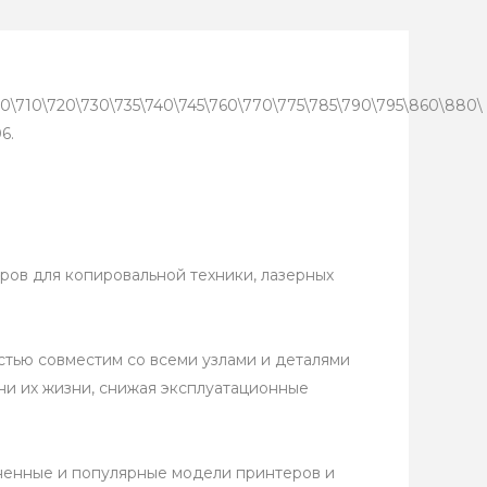
0\710\720\730\735\740\745\760\770\775\785\790\795\860\880\
6.
ров для копировальной техники, лазерных
стью совместим со всеми узлами и деталями
ни их жизни, снижая эксплуатационные
аненные и популярные модели принтеров и