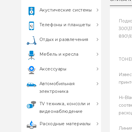
Акустические системы
Подхо
Телефоны и планшеты
300\3
890\9
Отдых и развлечения
Мебель и кресла
ТОНЕ
Аксессуары
Извес
принт
Автомобильная
электроника
Hi-Bl
TV техника, консоли и
соотв
видеонаблюдение
расхо
Расходные материалы
Линия