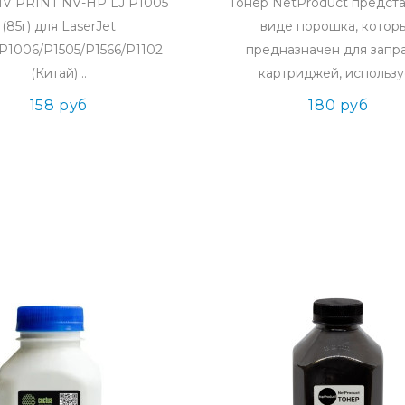
NV PRINT NV-HP LJ P1005
Тонер NetProduct предста
(85г) для LaserJet
виде порошка, котор
P1006/P1505/P1566/P1102
предназначен для запр
(Китай) ..
картриджей, используе
158 руб
180 руб