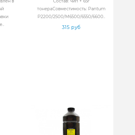
влен в
Состав: чип + 65г
ый
тонераСовместимость: Pantum
авки
P2200/2500/M6500/6550/6600..
..
315 руб