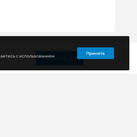
Принять
шаетесь с использованием
ПОДПИСАТЬСЯ
Т
КОНТАКТЫ
г. Луганск
кв. Дружба 11
ул. Тимирязева, 11а
ул. Советская, д. 6