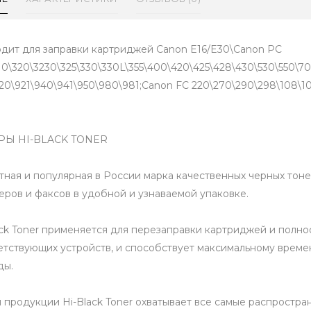
дит для заправки картриджей Canon E16/E30\Canon PC
10\320\3230\325\330\330L\355\400\420\425\428\430\530\550\70
20\921\940\941\950\980\981;Canon FC 220\270\290\298\108\10
РЫ HI-BLACK TONER
тная и популярная в России марка качественных черных тоне
еров и факсов в удобной и узнаваемой упаковке.
ack Toner применяется для перезаправки картриджей и полно
етствующих устройств, и способствует максимальному време
ды.
 продукции Hi-Black Toner охватывает все самые распростр