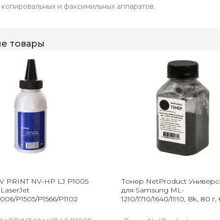
 копировальных и факсимильных аппаратов.
е товары
V PRINT NV-HP LJ P1005
Тонер NetProduct Универс
 LaserJet
для Samsung ML-
006/P1505/P1566/P1102
1210/1710/1640/1910, Bk, 80 г,