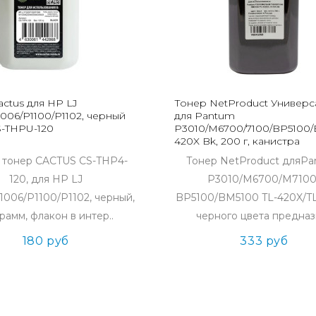
ctus для HP LJ
Тонер NetProduct Универс
006/P1100/P1102, черный
для Pantum
S-THPU-120
P3010/M6700/7100/BP5100/
420X Bk, 200 г, канистра
 тонер CACTUS CS-THP4-
Тонер NetProduct дляP
120, для HP LJ
P3010/M6700/M7100
1006/P1100/P1102, черный,
BP5100/BM5100 TL-420X/T
рамм, флакон в интер..
черного цвета предназн
180 руб
333 руб