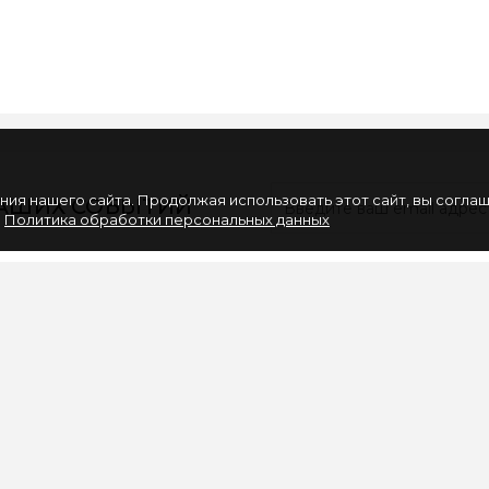
ия нашего сайта. Продолжая использовать этот сайт, вы согла
НАШИХ СОБЫТИЙ
.
Политика обработки персональных данных
ИНФОРМАЦИЯ
ЛИЧНЫЙ КАБИНЕ
Вакансии
Личный Кабинет
Партнерам
История заказов
Политика обработки
Закладки
персональных данных