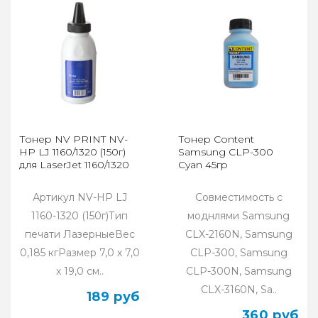
Тонер NV PRINT NV-
Тонер Content
HP LJ 1160/1320 (150г)
Samsung CLP-300
для LaserJet 1160/1320
Cyan 45гр
Артикул NV-HP LJ
Совместимость с
1160-1320 (150г)Тип
моднлями Samsung
печати ЛазерныеВес
CLX-2160N, Samsung
0,185 кгРазмер 7,0 х 7,0
CLP-300, Samsung
х 19,0 см..
CLP-300N, Samsung
CLX-3160N, Sa..
189 руб
360 руб