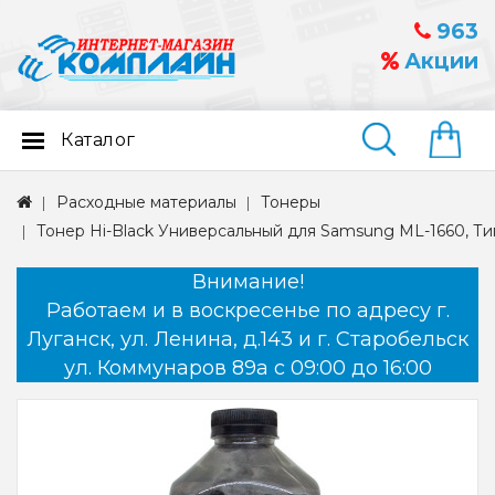
963
Акции
Каталог
Найти
Расходные материалы
Тонеры
Тонер Hi-Black Универсальный для Samsung ML-1660, Тип 2
Внимание!
Работаем и в воскресенье по адресу г.
Луганск, ул. Ленина, д.143 и г. Старобельск
ул. Коммунаров 89а с 09:00 до 16:00