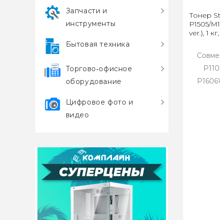
Запчасти и
Тонер St
инструменты
P1505/M1
ver.), 1 к
Бытовая техника
Совме
P110
Торгово‑офисное
P1606
оборудование
Цифровое фото и
видео