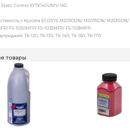
 Static Control KYTK140UNIV-1KG
стимость с Kyocera ECOSYS M2030DN/ M2035DN/ M2530DN/ P2
FP/ FS-1030MFP/ FS-1035MFP/ FS-1128MFP,
ртриджей: TK-120, TK-130, TK-140, TK-160, TK-170
е товары