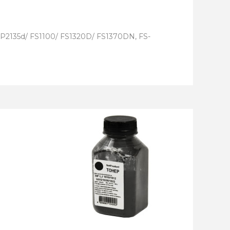
135d/ FS1100/ FS1320D/ FS1370DN, FS-