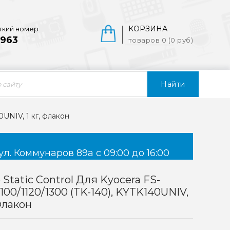
КОРЗИНА
ткий номер
963
товаров 0 (0 руб)
Найти
0UNIV, 1 кг, флакон
ул. Коммунаров 89а с 09:00 до 16:00
 Static Control Для Kyocera FS-
1100/1120/1300 (TK-140), KYTK140UNIV,
 Флакон