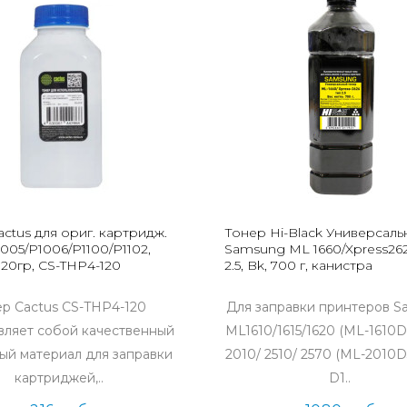
ctus для ориг. картридж.
Тонер Hi-Black Универсаль
005/P1006/P1100/P1102,
Samsung ML 1660/Xpress262
20гр, CS-THP4-120
2.5, Bk, 700 г, канистра
ер Cactus CS-THP4-120
Для заправки принтеров 
вляет собой качественный
ML1610/1615/1620 (ML-1610D
ый материал для заправки
2010/ 2510/ 2570 (ML-2010D
картриджей,..
D1..