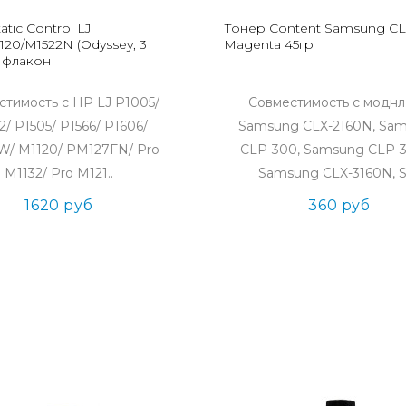
atic Control LJ
Тонер Content Samsung C
120/M1522N (Odyssey, 3
Magenta 45гр
г, флакон
стимость с HP LJ P1005/
Совместимость с модн
2/ P1505/ P1566/ P1606/
Samsung CLX-2160N, Sa
W/ M1120/ PM127FN/ Pro
CLP-300, Samsung CLP-
M1132/ Pro M121..
Samsung CLX-3160N, Sa
1620 руб
360 руб