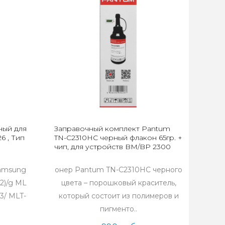
ный для
Заправочный комплект Pantum
6 , Тип
TN-C2310HC черный флакон 65гр. +
чип, для устройств BM/BP 2300
Samsung
онер Pantum TN-C2310HC черного
2)/g ML
цвета – порошковый краситель,
3/ MLT-
который состоит из полимеров и
пигменто..