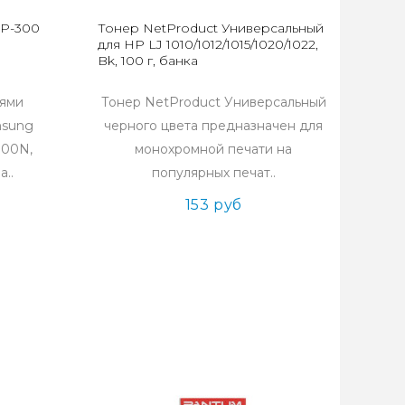
LP-300
Тонер NetProduct Универсальный
для HP LJ 1010/1012/1015/1020/1022,
Bk, 100 г, банка
лями
Тонер NetProduct Универсальный
msung
черного цвета предназначен для
300N,
монохромной печати на
..
популярных печат..
153 руб