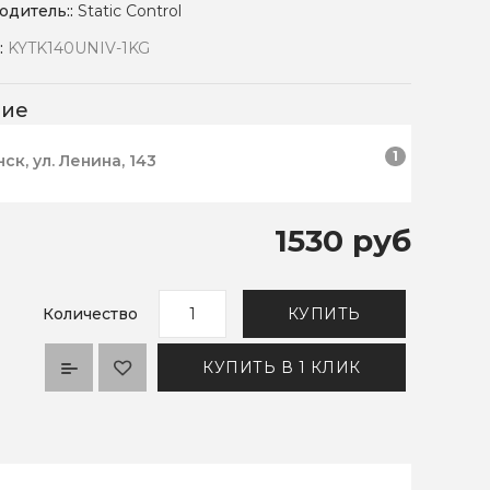
одитель::
Static Control
:
KYTK140UNIV-1KG
чие
1
нск, ул. Ленина, 143
1530 руб
Количество
КУПИТЬ
КУПИТЬ В 1 КЛИК