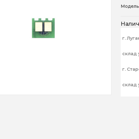
Модель
Нали
г. Луга
склад 
г. Ста
склад 