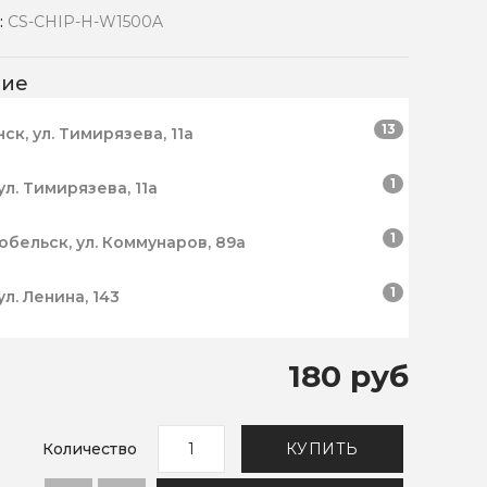
:
CS-CHIP-H-W1500A
чие
13
нск, ул. Тимирязева, 11а
1
ул. Тимирязева, 11а
1
робельск, ул. Коммунаров, 89а
1
ул. Ленина, 143
180 руб
Количество
КУПИТЬ