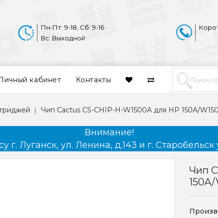
Пн-Пт: 9-18, Сб: 9-16
Коро
Вс: Выходной
Личный кабинет
Контакты
ртриджей
Чип Cactus CS-CHIP-H-W1500A для HP 150A/W15
Внимание!
 г. Луганск, ул. Ленина, д.143 и г. Старобельск 
Чип C
150A
Произв