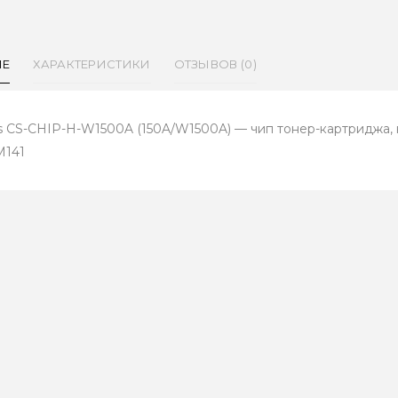
ИЕ
ХАРАКТЕРИСТИКИ
ОТЗЫВОВ (0)
s CS-CHIP-H-W1500A (150A/W1500A) — чип тонер-картриджа, 
M141