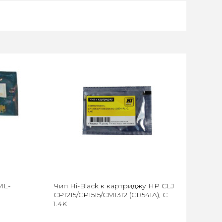
ML-
Чип Hi-Black к картриджу HP CLJ
CP1215/CP1515/CM1312 (CB541A), C
1.4K