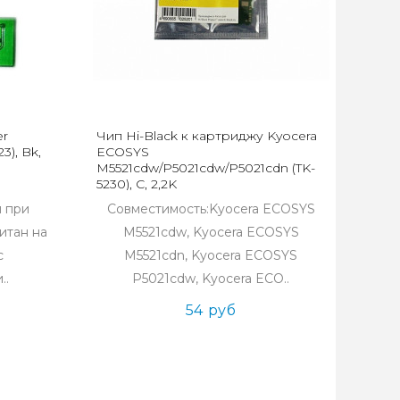
er
Чип Hi-Black к картриджу Kyocera
3), Bk,
ECOSYS
M5521cdw/P5021cdw/P5021cdn (TK-
5230), C, 2,2K
я при
Совместимость:Kyocera ECOSYS
итан на
M5521cdw, Kyocera ECOSYS
с
M5521cdn, Kyocera ECOSYS
..
P5021cdw, Kyocera ECO..
54 руб