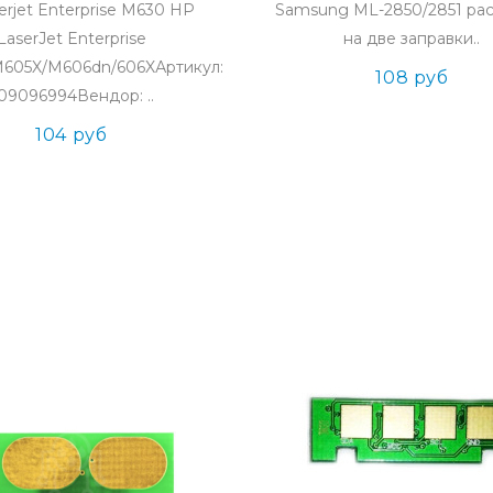
erjet Enterprise M630 HP
Samsung ML-2850/2851 ра
LaserJet Enterprise
на две заправки..
605X/M606dn/606XАртикул:
108 руб
09096994Вендор: ..
104 руб