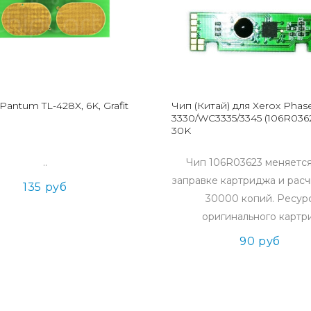
Pantum TL-428X, 6K, Grafit
Чип (Китай) для Xerox Phas
3330/WC3335/3345 (106R0362
30K
..
Чип 106R03623 меняетс
заправке картриджа и расч
135 руб
30000 копий. Ресур
оригинального картри
90 руб