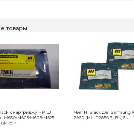
е товары
lack к картриджу HP LJ
Чип Hi Black для Samsung 
ise M630/M605/M606/M625
2850 (ML-D2850B) BK, 5K
 Bk, 25K