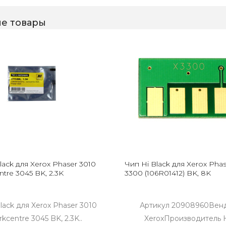
е товары
lack для Xerox Phaser 3010
Чип Hi Black для Xerox Phas
ntre 3045 BK, 2.3K
3300 (106R01412) BK, 8K
lack для Xerox Phaser 3010
Артикул 20908960Вен
rkcentre 3045 BK, 2.3K..
XeroxПроизводитель H