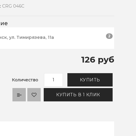
:
CRG 046C
чие
2
нск, ул. Тимирязева, 11а
126 руб
Количество
КУПИТЬ
КУПИТЬ В 1 КЛИК