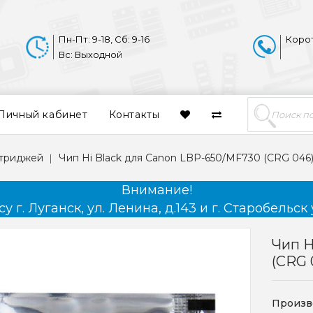
Пн-Пт: 9-18, Сб: 9-16
Коро
Вс: Выходной
Личный кабинет
Контакты
ртриджей
Чип Hi Black для Canon LBP-650/MF730 (CRG 046),
Внимание!
 г. Луганск, ул. Ленина, д.143 и г. Старобельск 
Чип H
(CRG 
Произв