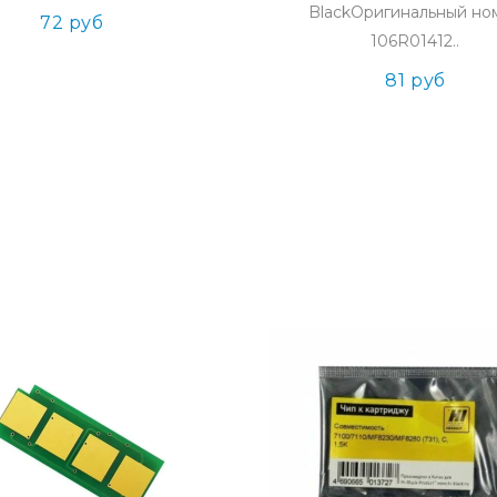
BlackОригинальный но
72 руб
106R01412..
81 руб