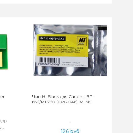
er
Чип Hi Black для Canon LBP-
650/MF730 (CRG 046), M, 5K
дор
..
i-
126 руб