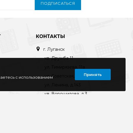
ПОДПИСАТЬСЯ
Т
КОНТАКТЫ
г. Луганск
кв. Дружба 11
ул. Тимирязева, 11а
Принять
ул. Советская, д. 6
шаетесь с использованием
ул. Ленина, д.143
кв. Ворошилова, д.3
г. Старобельск
ул. Коммунаров 89а
kompline-lg@mail.ru