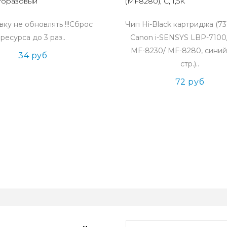
огоразовый
(MF8280), C, 1,5K
ку не обновлять !!!Сброс
Чип Hi-Black картриджа (73
ресурса до 3 раз..
Canon i-SENSYS LBP-7100/
MF-8230/ MF-8280, синий
34 руб
стр.)..
72 руб