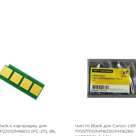
lack к картриджу для
Чип Hi Black для Canon LB
2200/M6600 (PC-211), Bk,
7100/7110/MF8230/MF8280