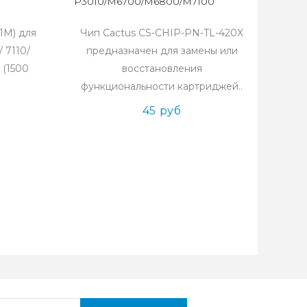
P3010/M6700/M6800/M7100
1M) для
Чип Cactus CS-CHIP-PN-TL-420X
 7110/
предназначен для замены или
 (1500
восстановления
функциональности картриджей..
45 руб