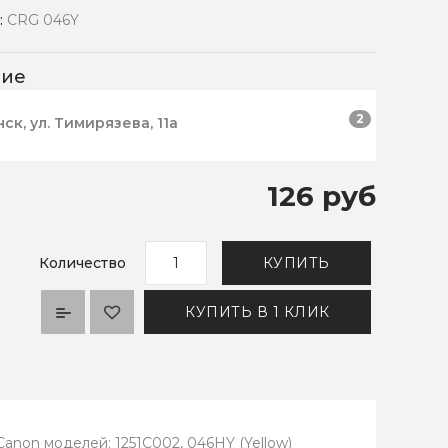
:
CRG 046Y
чие
2
нск, ул. Тимирязева, 11а
126 руб
Количество
КУПИТЬ
КУПИТЬ В 1 КЛИК
anon моделей: 1251C002, 046HY (Yellow)