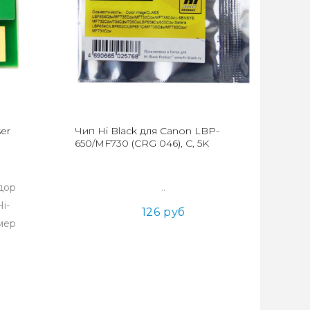
er
Чип Hi Black для Canon LBP-
650/MF730 (CRG 046), C, 5K
дор
..
i-
126 руб
мер