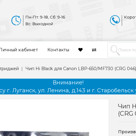
Пн-Пт: 9-18, Сб: 9-16
Коро
Вс: Выходной
Личный кабинет
Контакты
ртриджей
Чип Hi Black для Canon LBP-650/MF730 (CRG 046),
Внимание!
 г. Луганск, ул. Ленина, д.143 и г. Старобельск 
Чип H
(CRG 0
Произв