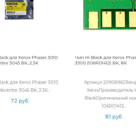
lack для Xerox Phaser 3010
Чип Hi Black для Xerox Phas
ntre 3045 BK, 2.3K
3300 (106R01412) BK, 8K
lack для Xerox Phaser 3010
Артикул 20908960Вен
rkcentre 3045 BK, 2.3K..
XeroxПроизводитель H
BlackОригинальный но
72 руб
106R01412..
81 руб