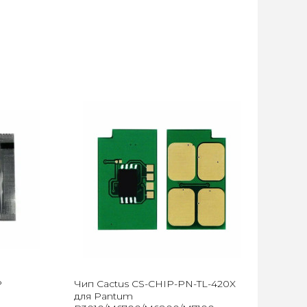
P
Чип Cactus CS-CHIP-PN-TL-420X
для Pantum