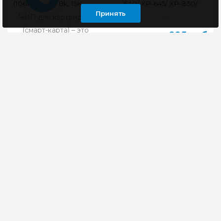
(106R03623), Bk, 15K
640/ XP-645/ XP-830/
XP-900, Yellow
Принять
ЧИП для картриджа
..
(смарт-карта) – это
225 руб
миниатюрная
микросхема, на
которой
запрограммирована
основная ..
270 руб