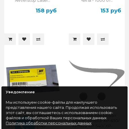
Neverstop Laser..
чипа - 1000 от..
158 руб
153 руб
Уведомление
Мы используем cookie-файлы для наилучшего
представления нашего сайта. Продолжая использовать
этот сайт, вы соглашаетесь с использованием cookie-
Чип Hi-Black для Xerox
Чипы ПЗК для Epson
файлов и обработкой Ваших персональных данных.
Phaser
Epson XP-530/ XP-630/
Политика обработки персональных данных
3330/WC3335/3345
XP-635/ XP-540/ XP-