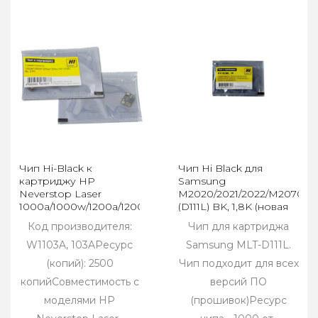
Чип Hi-Black к
Чип Hi Black для
картриджу HP
Samsung
Neverstop Laser
M2020/2021/2022/M2070/M
1000a/1000w/1200a/1200w
(D111L) BK, 1,8K (новая
(W1103A), Bk, 2,5K
прошивка)
Код производителя:
Чип для картриджа
W1103A, 103AРесурс
Samsung MLT-D111L.
(копий): 2500
Чип подходит для всех
копийСовместимость с
версий ПО
моделями HP
(прошивок)Ресурс