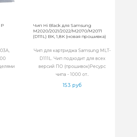
HP
Чип Hi Black для Samsung
M2020/2021/2022/M2070/M2071
(D111L) BK, 1,8K (новая прошивка)
03A,
Чип для картриджа Samsung MLT-
500
D111L. Чип подходит для всех
делями
версий ПО (прошивок)Ресурс
.
чипа - 1000 от..
153 руб