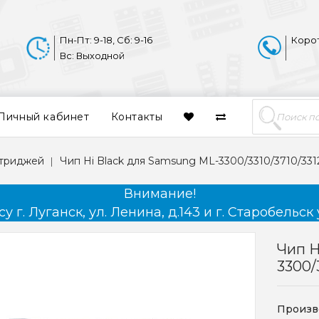
Пн-Пт: 9-18, Сб: 9-16
Коро
Вс: Выходной
Личный кабинет
Контакты
ртриджей
Чип Hi Black для Samsung ML-3300/3310/3710/3312/
Внимание!
 г. Луганск, ул. Ленина, д.143 и г. Старобельск 
Чип H
3300/
Произв