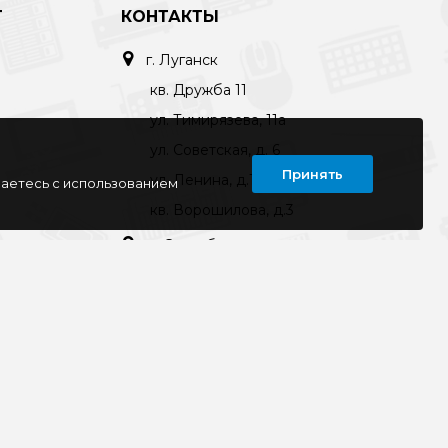
Т
КОНТАКТЫ
г. Луганск
кв. Дружба 11
ул. Тимирязева, 11а
ул. Советская, д. 6
Принять
ул. Ленина, д.143
шаетесь с использованием
кв. Ворошилова, д.3
г. Старобельск
ул. Коммунаров 89а
kompline-lg@mail.ru