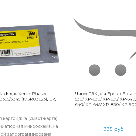
lack для Xerox Phaser
Чипы ПЗК для Epson Epson
335/3345 (106R03623), Bk,
530/ XP-630/ XP-635/ XP-540
640/ XP-645/ XP-830/ XP-90
 картриджа (смарт-карта)
..
иниатюрная микросхема, на
225 руб
рой запрограммирована