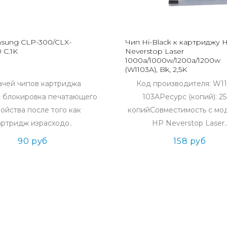
sung CLP-300/CLX-
Чип Hi-Black к картриджу 
 C.1K
Neverstop Laser
1000a/1000w/1200a/1200w
(W1103A), Bk, 2,5K
ачей чипов картриджа
Код производителя: W11
я блокировка печатающего
103AРесурс (копий): 2
ойства после того как
копийСовместимость с мо
артридж израсходо..
HP Neverstop Laser.
90 руб
158 руб