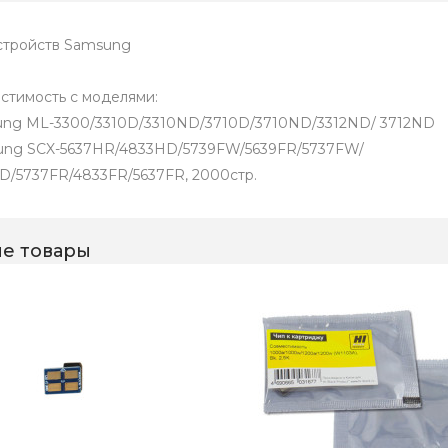
стройств Samsung
стимость с моделями:
ng ML-3300/3310D/3310ND/3710D/3710ND/3312ND/ 3712ND
ng SCX-5637HR/4833HD/5739FW/5639FR/5737FW/
D/5737FR/4833FR/5637FR, 2000стр.
е товары