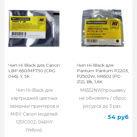
Чип Hi Black для Canon
Чип Hi-Black для
LBP-650/MF730 (CRG
Pantum Pantum P2203,
046), Y, 5K
P2502W, M6502 (PC-
212), Bk, 1,6K
многоразовый
Чип Hi-Black для
M6552NW/прошивку
картриджей цветных
не обновлять / сброс
лазерных принтеров и
ресурса до 3 раз..
МФУ Canon моделей:
54 руб
1251C002, 046HY
(Yellow)..