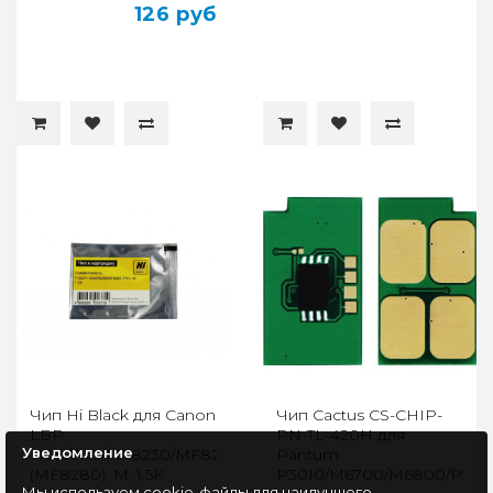
126 руб
Чип Hi Black для Canon
Чип Cactus CS-CHIP-
LBP
PN-TL-420H для
Уведомление
7100/7110/MF8230/MF8280
Pantum
(MF8280), M, 1,5K
P3010/M6700/M6800/P330
Мы используем cookie-файлы для наилучшего