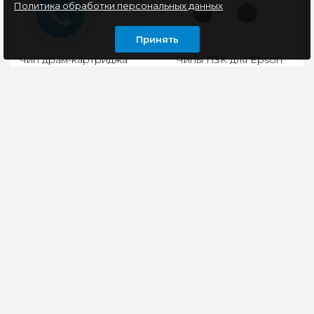
Политика обработки персональных данных
Принять
Чип драм-картриджа
Чипы ПЗК для Epson
Grafit DL-420-12K для
Epson XP-530/ XP-630/
Pantum
XP-635/ XP-540/ XP-
P3010/P3300/M6700/M6800/M7100/M7200/M7300
640/ XP-645/ XP-830/
XP-900, Yellow
..
..
81 руб
225 руб