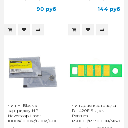
90 руб
144 руб
Чип Hi-Black к
Чип драм-картриджа
картриджу HP
DL-420E-9K для
Neverstop Laser
Pantum
1000a/1000w/1200a/1200w
P3010D/P3300DN/M6700
(W1103A), Bk, 2,5K