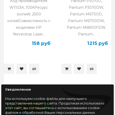
Код производителя:
Pantum P3010D,
W1103A, 103AРесурс
Pantum P3010DW,
(копий): 2500
Pantum M6700D,
копийСовместимость с
Pantum M6700DW,
моделями HP
Pantum M6800FDW,
Neverstop Laser..
Pantum..
158 руб
1215 руб
Уведомление
Мы используем cookie-файлы для наилучшего
представления нашего сайта. Продолжая использовать
этот сайт, вы соглашаетесь с использованием cookie-
файлов и обработкой Ваших персональных данных.