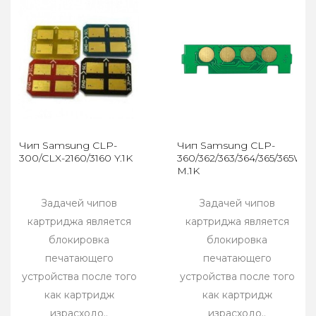
Чип Samsung CLP-
Чип Samsung CLP-
300/CLX-2160/3160 Y.1K
360/362/363/364/365/365W/
M.1K
Задачей чипов
Задачей чипов
картриджа является
картриджа является
блокировка
блокировка
печатающего
печатающего
устройства после того
устройства после того
как картридж
как картридж
израсходо..
израсходо..