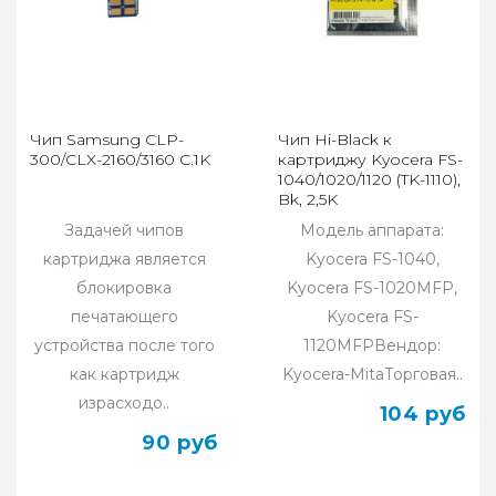
Чип Samsung CLP-
Чип Hi-Black к
300/CLX-2160/3160 C.1K
картриджу Kyocera FS-
1040/1020/1120 (TK-1110),
Bk, 2,5K
Задачей чипов
Модель аппарата:
картриджа является
Kyocera FS-1040,
блокировка
Kyocera FS-1020MFP,
печатающего
Kyocera FS-
устройства после того
1120MFPВендор:
как картридж
Kyocera-MitaТорговая..
израсходо..
104 руб
90 руб