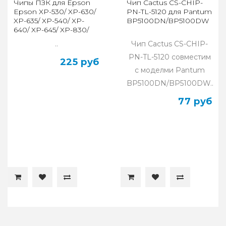
Чипы ПЗК для Epson
Чип Cactus CS-CHIP-
Epson XP-530/ XP-630/
PN-TL-5120 для Pantum
XP-635/ XP-540/ XP-
BP5100DN/BP5100DW
640/ XP-645/ XP-830/
XP-900, Cyan
..
Чип Cactus CS-CHIP-
PN-TL-5120 совместим
225 руб
с моделми Pantum
BP5100DN/BP5100DW..
77 руб