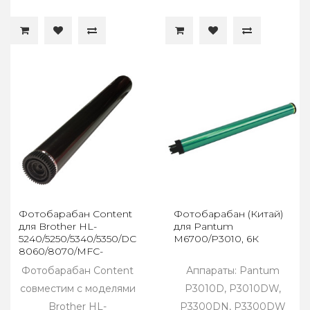
Фотобарабан Content
Фотобарабан (Китай)
для Brother HL-
для Pantum
5240/5250/5340/5350/DCP-
M6700/P3010, 6К
8060/8070/MFC-
8370/8860,DR3100/3200
Фотобарабан Content
Аппараты: Pantum
совместим с моделями
P3010D, P3010DW,
Brother HL-
P3300DN, P3300DW