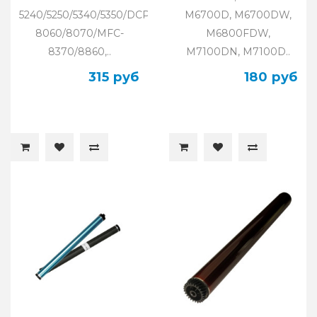
5240/5250/5340/5350/DCP-
M6700D, M6700DW,
8060/8070/MFC-
M6800FDW,
8370/8860,..
M7100DN, M7100D..
315 руб
180 руб