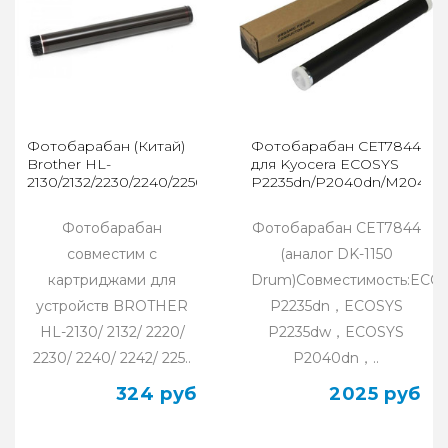
Фотобарабан (Китай)
Фотобарабан CET7844
Brother HL-
для Kyocera ECOSYS
2130/2132/2230/2240/2250/2270/2280
P2235dn/P2040dn/M2040d
Фотобарабан
Фотобарабан CET7844
совместим с
(аналог DK-1150
картриджами для
Drum)Совместимость:ECO
устройств BROTHER
P2235dn，ECOSYS
HL-2130/ 2132/ 2220/
P2235dw，ECOSYS
2230/ 2240/ 2242/ 225..
P2040dn，..
324 руб
2025 руб