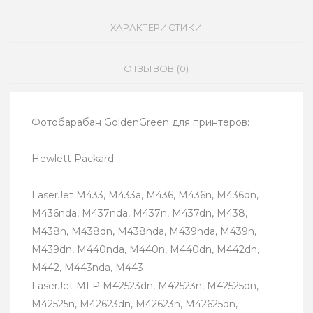
ХАРАКТЕРИСТИКИ
ОТЗЫВОВ (0)
Фотобарабан GoldenGreen для принтеров:
Hewlett Packard
LaserJet M433, M433a, M436, M436n, M436dn,
M436nda, M437nda, M437n, M437dn, M438,
M438n, M438dn, M438nda, M439nda, M439n,
M439dn, M440nda, M440n, M440dn, M442dn,
M442, M443nda, M443
LaserJet MFP M42523dn, M42523n, M42525dn,
M42525n, M42623dn, M42623n, M42625dn,