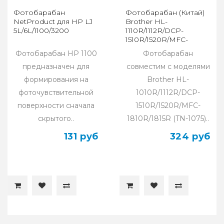
Фотобарабан
Фотобарабан (Китай)
NetProduct для HP LJ
Brother HL-
5L/6L/1100/3200
1110R/1112R/DCP-
1510R/1520R/MFC-
1810R/1815R (TN-1075)
Фотобарабан HP 1100
Фотобарабан
предназначен для
совместим с моделями
формирования на
Brother HL-
фоточувствительной
1010R/1112R/DCP-
поверхности сначала
1510R/1520R/MFC-
скрытого..
1810R/1815R (TN-1075)..
131 руб
324 руб