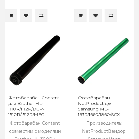
Фотобарабан Content
Фотобарабан
для Brother HL-
NetProduct для
1110R/1112R/DCP-
Samsung ML-
1510R/1512R/MFC-
1630/1660/1860/SCX-
1810R/1815R (DR-1075)
3200/3201/HPLaser107/135/1
Фотобарабан Content
Производитель:
V0030572
(W1106A)
совместим с моделями
NetProductВендор: