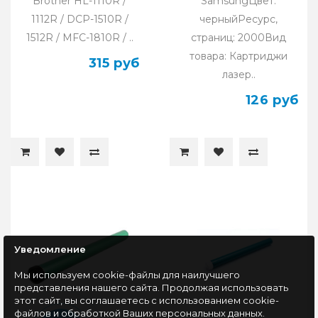
Brother HL-1110R /
SamsungЦвет:
1112R / DCP-1510R /
черныйРесурс,
1512R / MFC-1810R / ..
страниц: 2000Вид
товара: Картриджи
315 руб
лазер..
126 руб
Уведомление
Мы используем cookie-файлы для наилучшего
представления нашего сайта. Продолжая использовать
этот сайт, вы соглашаетесь с использованием cookie-
файлов и обработкой Ваших персональных данных.