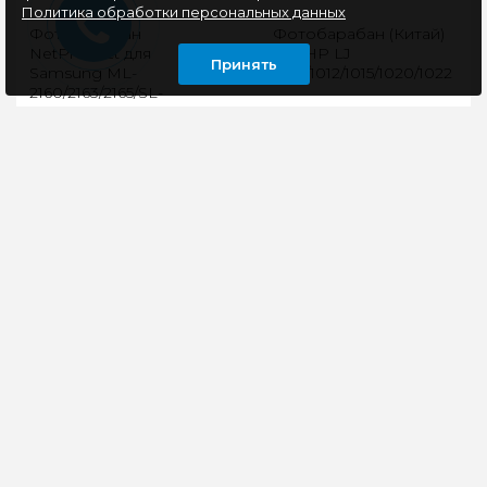
Политика обработки персональных данных
Фотобарабан
Фотобарабан (Китай)
NetProduct для
для HP LJ
Принять
Samsung ML-
1010/1012/1015/1020/1022
2160/2163/2165/SL-
M2020
Артикул:
Фотобарабан для: HP
2031008441Партс-
LJ 1010/ 1012/ 1015/
номер: N-OPC-SAM-
1020/ 1022/ 1022N/
ML2160/2163Вендор:
1022NW/ 3015/ 3020/
SamsungКатегория:
3030, CANON LBP-
ФотобарабаныСовместим..
2900..
153 руб
99 руб