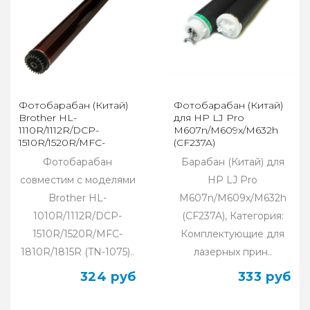
Фотобарабан (Китай)
Фотобарабан (Китай)
Brother HL-
для HP LJ Pro
1110R/1112R/DCP-
M607n/M609x/M632h
1510R/1520R/MFC-
(CF237A)
1810R/1815R (TN-1075)
Фотобарабан
Барабан (Китай) для
совместим с моделями
HP LJ Pro
Brother HL-
M607n/M609x/M632h
1010R/1112R/DCP-
(CF237A), Категория:
1510R/1520R/MFC-
Комплектующие для
1810R/1815R (TN-1075)..
лазерных прин..
324 руб
333 руб