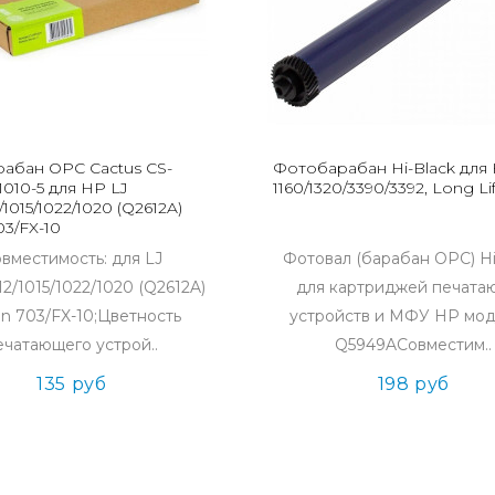
абан OPC Cactus CS-
Фотобарабан Hi-Black для 
010-5 для HP LJ
1160/1320/3390/3392, Long Li
/1015/1022/1020 (Q2612A)
3/FX-10
вместимость: для LJ
Фотовал (барабан OPC) Hi
12/1015/1022/1020 (Q2612A)
для картриджей печата
n 703/FX-10;Цветность
устройств и МФУ HP мод
ечатающего устрой..
Q5949AСовместим..
135 руб
198 руб