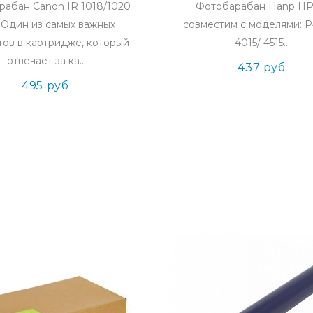
абан Canon IR 1018/1020
Фотобарабан Hanp HP
дин из самых важных
совместим с моделями: P
тов в картридже, который
4015/ 4515..
отвечает за ка..
437 руб
495 руб