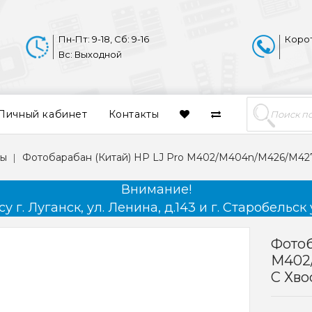
Пн-Пт: 9-18, Сб: 9-16
Коро
Вс: Выходной
Личный кабинет
Контакты
ны
Фотобарабан (Китай) HP LJ Pro M402/M404n/M426/M42
Внимание!
 г. Луганск, ул. Ленина, д.143 и г. Старобельск 
Фотоб
M402
С Хво