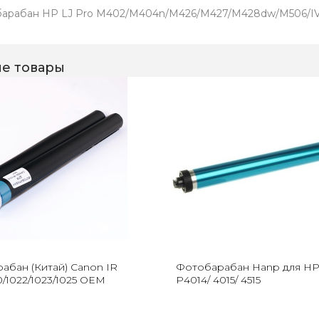
арабан HP LJ Pro M402/M404n/M426/M427/M428dw/M506/IV
е товары
абан (Китай) Canon IR
Фотобарабан Hanp для HP
0/1022/1023/1025 OEM
P4014/ 4015/ 4515