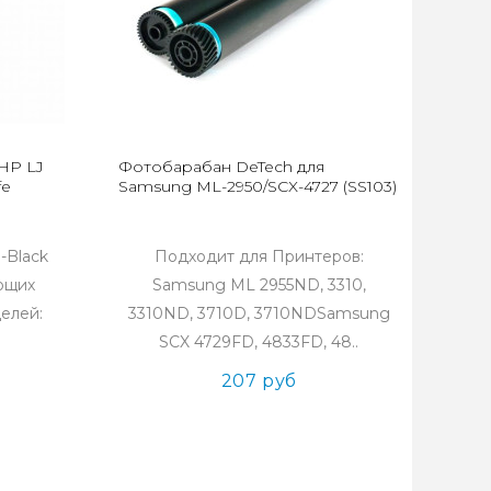
HP LJ
Фотобарабан DeTech для
fe
Samsung ML-2950/SCX-4727 (SS103)
-Black
Подходит для Принтеров:
ющих
Samsung ML 2955ND, 3310,
елей:
3310ND, 3710D, 3710NDSamsung
SCX 4729FD, 4833FD, 48..
207 руб