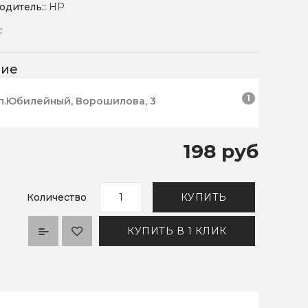
одитель::
HP
:
чие
1
п.Юбилейный, Ворошилова, 3
198 руб
Количество
КУПИТЬ
КУПИТЬ В 1 КЛИК