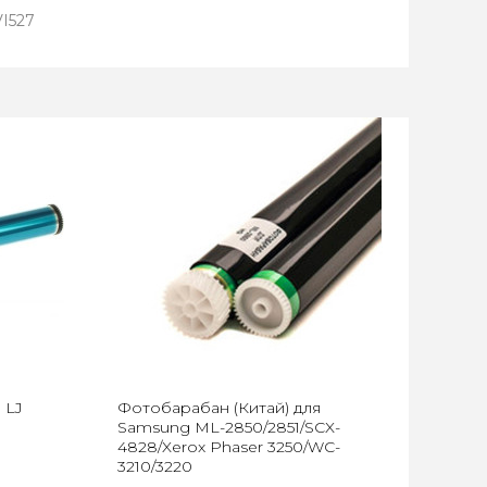
I527
 LJ
Фотобарабан (Китай) для
Samsung ML-2850/2851/SCX-
4828/Xerox Phaser 3250/WC-
3210/3220