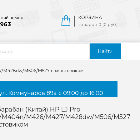
КОРЗИНА
ткий номер
963
товаров 0 (0 руб)
Найти
7/M428dw/M506/M527 с хвостовиком
ул. Коммунаров 89а с 09:00 до 16:00
арабан (Китай) HP LJ Pro
/M404n/M426/M427/M428dw/M506/M527
стовиком