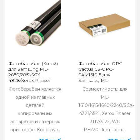
Фотобарабан (Китай)
Фотобарабан OPC
для Samsung ML-
Cactus CS-OPC-
2850/2851/SCX-
SAM1610-5 для
4828/Xerox Phaser
Samsung ML-
3250/WC-3210/3220
1610/1615/1640/2240/SCX-
Фотобарабан является
Совместимость: для
4321/4521
одной из главных
ML-
деталей
1610/1615/1640/2240/SCX-
копировальных
4321/4521, Xerox Phaser
аппаратов и лазерных
3117/3122, WC
принтеров. Конструк..
PE220;Цветность ..