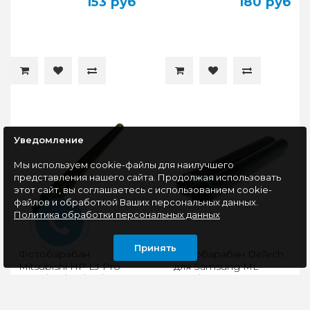
153 руб
180 руб
Уведомление
Мы используем cookie-файлы для наилучшего
представления нашего сайта. Продолжая использовать
этот сайт, вы соглашаетесь с использованием cookie-
файлов и обработкой Ваших персональных данных.
Политика обработки персональных данных
Принять
Фотобарабан
Фотобарабан DeTech
Mitsubishi HP LJ Pro
для Samsung ML-
M252/277/452/477/M154A
2950/SCX-4727 (SS103)