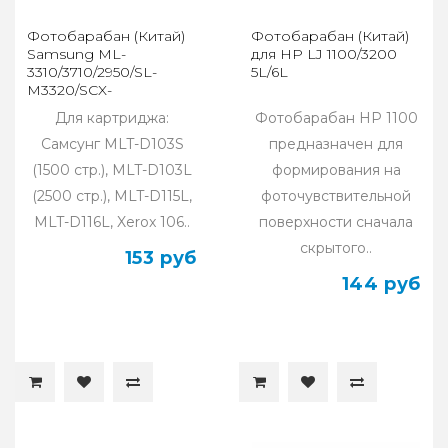
Фотобарабан (Китай)
Фотобарабан (Китай)
Samsung ML-
для HP LJ 1100/3200
3310/3710/2950/SL-
5L/6L
M3320/SCX-
4833/4727/5737
Для картриджа:
Фотобарабан HP 1100
Самсунг MLT-D103S
предназначен для
(1500 стр.), MLT-D103L
формирования на
(2500 стр.), MLT-D115L,
фоточувствительной
MLT-D116L, Xerox 106..
поверхности сначала
скрытого..
153 руб
144 руб