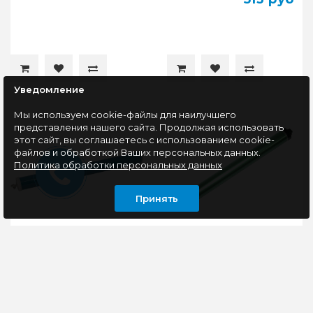
Уведомление
Мы используем cookie-файлы для наилучшего
представления нашего сайта. Продолжая использовать
этот сайт, вы соглашаетесь с использованием cookie-
файлов и обработкой Ваших персональных данных.
Политика обработки персональных данных
Принять
Фотобарабан Content
Фотобарабан Hi-Black
для HP LJ Pro
для HP LJ P1005/1505
M402/M404n/M426/M427/M428dw/M506/M527
с хвостовиком
Восстановите
Совместим с