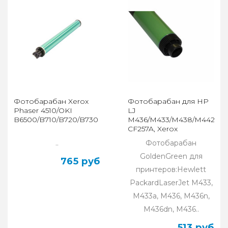
Фотобарабан Xerox
Фотобарабан для HP
Phaser 4510/OKI
LJ
B6500/B710/B720/B730
M436/M433/M438/M442/M4
CF257A, Xerox
B1022/B1025, Golden
..
Фотобарабан
Green
GoldenGreen для
765 руб
принтеров:Hewlett
PackardLaserJet M433,
M433a, M436, M436n,
M436dn, M436..
513 руб