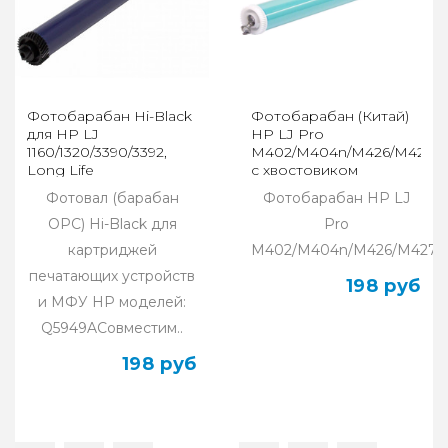
Фотобарабан Hi-Black
Фотобарабан (Китай)
для HP LJ
HP LJ Pro
1160/1320/3390/3392,
M402/M404n/M426/M427/M
Long Life
с хвостовиком
Фотовал (барабан
Фотобарабан HP LJ
OPC) Hi-Black для
Pro
картриджей
M402/M404n/M426/M427/M4
печатающих устройств
198 руб
и МФУ HP моделей:
Q5949AСовместим..
198 руб