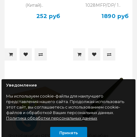
(Китай)..
1028MFP/DP/ 1..
252 руб
1890 руб
Уведомление
Мы используем cookie-файлы для наилучшего
представления нашего сайта. Продолжая использовать
этот сайт, вы соглашаетесь с использованием cookie-
файлов и обработкой Ваших персональных данных.
Политика обработки персональных данных
Принять
Фотобарабан OPC
Фотобарабан