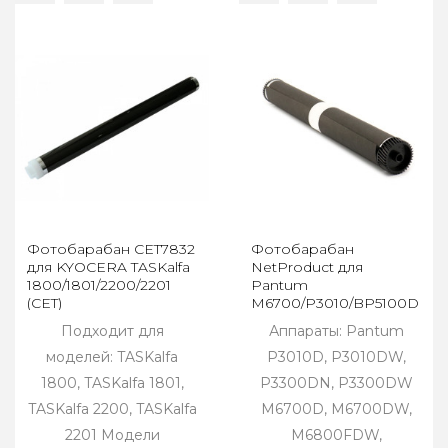
Фотобарабан CET7832
Фотобарабан
для KYOCERA TASKalfa
NetProduct для
1800/1801/2200/2201
Pantum
(CET)
M6700/P3010/BP5100DN/B
6К
Подходит для
Аппараты: Pantum
моделей: TASKalfa
P3010D, P3010DW,
1800, TASKalfa 1801,
P3300DN, P3300DW
TASKalfa 2200, TASKalfa
M6700D, M6700DW,
2201 Модели
M6800FDW,