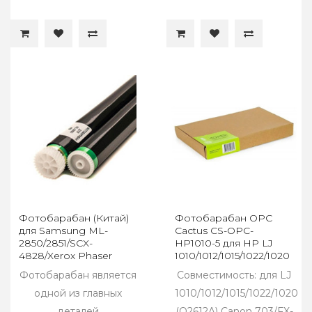
Фотобарабан (Китай)
Фотобарабан OPC
для Samsung ML-
Cactus CS-OPC-
2850/2851/SCX-
HP1010-5 для HP LJ
4828/Xerox Phaser
1010/1012/1015/1022/1020
3250/WC-3210/3220
(Q2612A) Canon 703/FX-
Фотобарабан является
Совместимость: для LJ
10
одной из главных
1010/1012/1015/1022/1020
деталей
(Q2612A) Canon 703/FX-