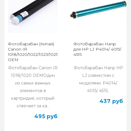
Фотобарабан (Китай)
Фотобарабан Hanp
Canon IR
для HP LJ P4014/ 4015/
1018/1020/1022/1023/1025
4515
OEM
Фотобарабан Canon IR
Фотобарабан Hanp HP
1018/1020 OEMОдин
LJ совместим с
из самых важных
моделями: P4014/
элементов в
4015/ 4515..
картридже, который
437 руб
отвечает за ка..
495 руб