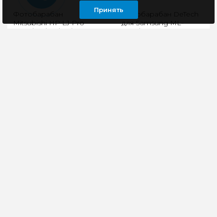
Принять
Фотобарабан
Фотобарабан DeTech
Mitsubishi HP LJ Pro
для Samsung ML-
M252/277/452/477/M154A
2950/SCX-4727 (SS103)
Фотобарабан
Подходит для
Mitsubishi для HP CLJ
Принтеров: Samsung
Pro M252, M274, M277,
ML 2955ND, 3310,
M452, M477..
3310ND, 3710D,
3710NDSamsung SCX
450 руб
4729FD, 4833FD, 48..
207 руб