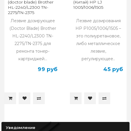
(doctor blade) Brother
(Китай) HP LJ
HL-2240/L2300 TN-
1005/1006/1505
2275/TN-2375
Лезвие дозирующее
Лезвие дозирования
(Doctor Blade) Brother
HP P1005/1006/1505 –
HL-2240/L2300 TN-
это полиуретановое,
2275/TN-2375 для
либо металлическое
ремонта тонер-
лезвие,
картриджей...
регулирующее..
99 руб
45 руб
Уведомление