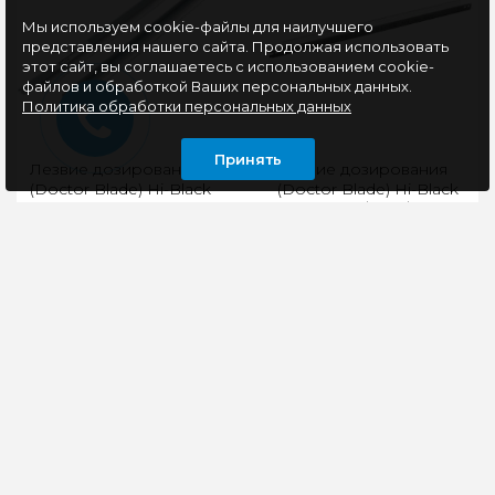
Мы используем cookie-файлы для наилучшего
представления нашего сайта. Продолжая использовать
этот сайт, вы соглашаетесь с использованием cookie-
файлов и обработкой Ваших персональных данных.
Политика обработки персональных данных
Принять
Лезвие дозирования
Лезвие дозирования
(Doctor Blade) Hi-Black
(Doctor Blade) Hi-Black
HP LJ
HP LJ 1010/1020/3015, с
P1005/1505/P1566/P1102/M125/M127/M201
уплотнителем
Лезвие дозирования
Лезвие дозирования
(Doctor Blade) Hi-Black
(Doctor Blade) Hi-Black
HP LJ
HP LJ 1010/1020/3015, с
P1005/1505/P1566/P1102/M125/M127/M201..
уплотнителем..
63 руб
72 руб