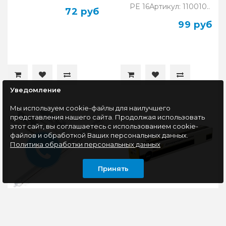
PE 16Артикул: 110010..
72 руб
99 руб
Уведомление
Мы используем cookie-файлы для наилучшего
представления нашего сайта. Продолжая использовать
этот сайт, вы соглашаетесь с использованием cookie-
файлов и обработкой Ваших персональных данных.
Политика обработки персональных данных
Принять
Лезвие дозирования
Лезвие дозирования
HP Pro M102, M104,
HI-Black для HP