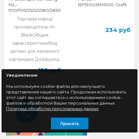
ML-
BP5100/BM5100, Grafit
1910/1915/2525/2580/2850
Торговая марка/
..
производитель Hi-
234 руб
BlackОбщие
характеристикиВид
детали для лазерного
картриджа Дозирующ..
158 руб
Уведомление
Мы используем cookie-файлы для наилучшего
представления нашего сайта. Продолжая использовать
этот сайт, вы соглашаетесь с использованием cookie-
файлов и обработкой Ваших персональных данных.
Политика обработки персональных данных
Принять