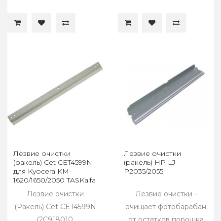
Лезвие очистки
Лезвие очистки
(ракель) Cet CET4599N
(ракель) HP LJ
для Kyocera KM-
P2035/2055
1620/1650/2050 TASKalfa
180/220
Лезвие очистки
Лезвие очистки -
(Ракель) Cet CET4599N
очищает фотобарабан
(2C918010,
от остатков порошка