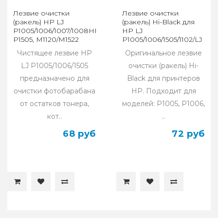
Лезвие очистки
Лезвие очистки
(ракель) HP LJ
(ракель) Hi-Black для
P1005/1006/1007/1008HP
HP LJ
P1505, M1120/M1522
P1005/1006/1505/1102/LJ
HP1505
M1120/M125/M127/M201/M22
Чистящее лезвие HP
Оригинальное лезвие
LJ P1005/1006/1505
очистки (ракель) Hi-
предназначено для
Black для принтеров
очистки фотобарабана
HP. Подходит для
от остатков тонера,
моделей: P1005, P1006,
кот..
..
68 руб
72 руб