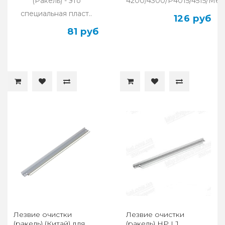
(Ракель) - это
4200/4300/P4015/4515/M60
специальная пласт..
126 руб
81 руб
Лезвие очистки
Лезвие очистки
(ракель) (Китай) для
(ракель) HP LJ