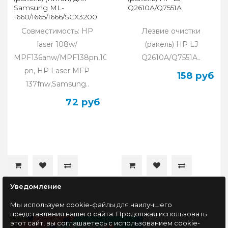
Samsung ML-
Q2610A/Q7551A
1660/1665/1666/SCX3200
(MLT-D104A)
Совместимость: HP
Лезвие очистки
laser 108w/
(ракель) HP LJ
MPF136anw/MPF138pn,103a/MPF131a/MPF133
Q2610A/Q7551A..
pn, HP Laser MFP
158 руб
137fnw,Samsung..
72 руб
Уведомление
Мы используем cookie-файлы для наилучшего
представления нашего сайта. Продолжая использовать
этот сайт, вы соглашаетесь с использованием cookie-