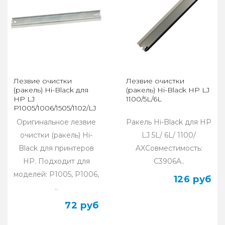
Лезвие очистки
Лезвие очистки
(ракель) Hi-Black для
(ракель) Hi-Black HP LJ
HP LJ
1100/5L/6L
P1005/1006/1505/1102/LJ
M1120/M125/M127/M201/M225
Оригинальное лезвие
Ракель Hi-Black для HP
очистки (ракель) Hi-
LJ 5L/ 6L/ 1100/
Black для принтеров
AXСовместимость:
HP. Подходит для
C3906A..
моделей: P1005, P1006,
126 руб
..
72 руб