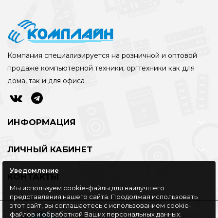
Компания специализируется на розничной и оптовой
продаже компьютерной техники, оргтехники как для
дома, так и для офиса
ИНФОРМАЦИЯ
ЛИЧНЫЙ КАБИНЕТ
Уведомление
КОНТАКТЫ
Мы используем cookie-файлы для наилучшего
представления нашего сайта. Продолжая использовать
этот сайт, вы соглашаетесь с использованием cookie-
файлов и обработкой Ваших персональных данных.
©Интернет-