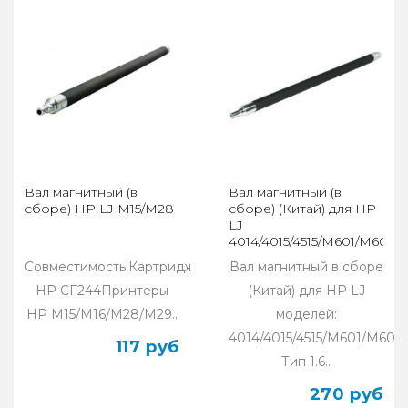
Вал магнитный (в
Вал магнитный (в
сборе) HP LJ M15/M28
сборе) (Китай) для HP
LJ
4014/4015/4515/M601/M602/
Тип 1.6
Совместимость:Картридж
Вал магнитный в сборе
HP CF244Принтеры
(Китай) для HP LJ
HP M15/M16/M28/M29..
моделей:
4014/4015/4515/M601/M602
117 руб
Тип 1.6..
270 руб