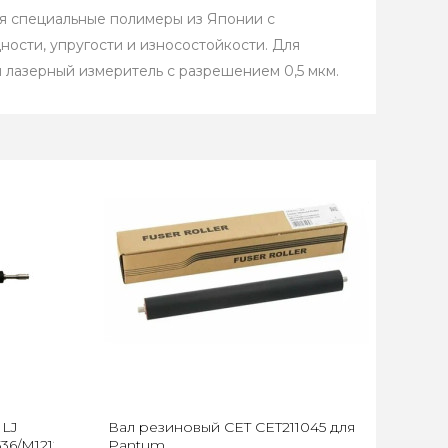
ся специальные полимеры из Японии с
ости, упругости и износостойкости. Для
лазерный измеритель с разрешением 0,5 мкм.
 LJ
Вал резиновый CET CET211045 для
536/M1212/M1214/M1217/LBP-
Pantum