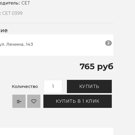
одитель::
CET
:
CET 0399
чие
2
ул. Ленина, 143
765 руб
Количество
КУПИТЬ
КУПИТЬ В 1 КЛИК