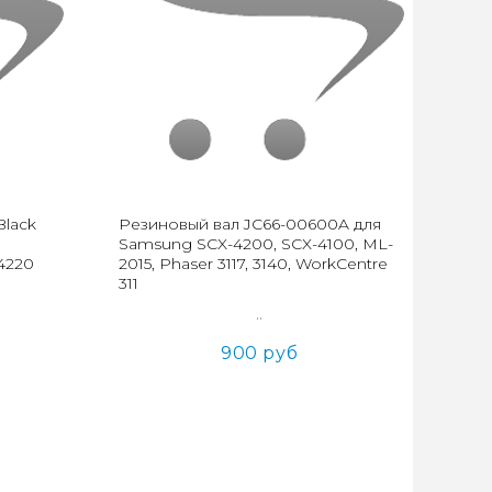
Black
Резиновый вал JC66-00600A для
Samsung SCX-4200, SCX-4100, ML-
4220
2015, Phaser 3117, 3140, WorkCentre
311
..
900 руб