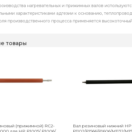
роизводства нагревательных и прижимных валов используют
льными характеристиками адгезии к основанию, теплопроводн
оля производственного процесса применяется высокоточный 
е товары
иновый (прижимной) RC2-
Вал резиновый нижний HP
000 для HP P1005/ P1006/
P1102/P1566/P1606/M1132/M1