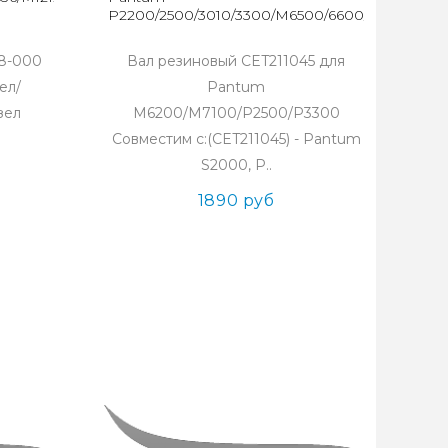
P2200/2500/3010/3300/M6500/6600/6700/6800
08-000
Вал резиновый CET211045 для
ел/
Pantum
зел
M6200/M7100/P2500/P3300
Совместим с:(CET211045) - Pantum
S2000, P..
1890 руб