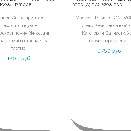
P1008/ LPR1008
6000 (O) RC2-9208-000
иновый вал принтера
Марка: HPТовар: RC2-92
находится в узле
совм. Резиновый валУз
закрепления (фиксации
Категория: Запчасти. У
ражения) и отвечает за
термозакрепления..
плотно..
3780 руб
1800 руб