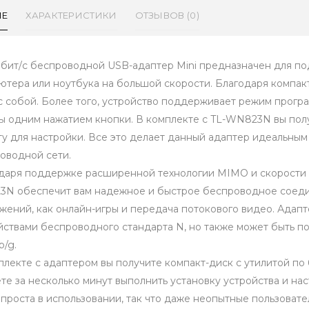
ИЕ
ХАРАКТЕРИСТИКИ
ОТЗЫВОВ (0)
бит/с беспроводной USB-адаптер Mini предназначен для п
ютера или ноутбука на большой скорости. Благодаря компак
 с собой. Более того, устройство поддерживает режим програ
ы одним нажатием кнопки. В комплекте с TL-WN823N вы пол
ту для настройки. Все это делает данный адаптер идеальны
оводной сети.
даря поддержке расширенной технологии MIMO и скорости 
N обеспечит вам надежное и быстрое беспроводное соеди
жений, как онлайн-игры и передача потокового видео. Ада
йствами беспроводного стандарта N, но также может быть 
b/g.
плекте с адаптером вы получите компакт-диск с утилитой по
те за несколько минут выполнить установку устройства и на
 проста в использовании, так что даже неопытные пользовате