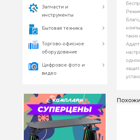
беспр
Запчасти и
Режим
инструменты
Благо
компь
Бытовая техника
таких
Торгово‑офисное
Адапт
оборудование
настр
однок
Цифровое фото и
защит
видео
устан
Похожи