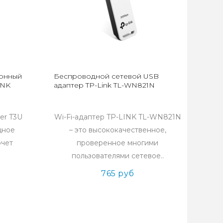
онный
Беспроводной сетевой USB
INK
адаптер TP-Link TL-WN821N
her T3U
Wi-Fi-адаптер TP-LINK TL-WN821N
щное
– это высококачественное,
очет
проверенное многими
пользователями сетевое..
765 руб