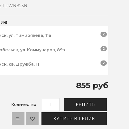
:
TL-WN823N
чие
2
нск, ул. Тимирязева, 11а
2
робельск, ул. Коммунаров, 89а
2
нск, кв. Дружба, 11
855 руб
Количество
КУПИТЬ
КУПИТЬ В 1 КЛИК