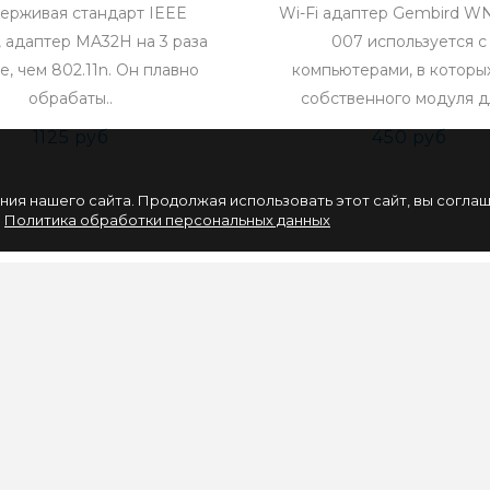
ерживая стандарт IEEE
Wi-Fi адаптер Gembird W
c, адаптер MA32H на 3 раза
007 используется с
е, чем 802.11n. Он плавно
компьютерами, в которы
обрабаты..
собственного модуля дл
1125 руб
450 руб
ия нашего сайта. Продолжая использовать этот сайт, вы согла
.
Политика обработки персональных данных
НАШИХ СОБЫТИЙ