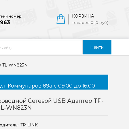
КОРЗИНА
ткий номер
963
товаров 0 (0 руб)
Найти
nk TL-WN823N
ул. Коммунаров 89а с 09:00 до 16:00
оводной Сетевой USB Адаптер TP-
 TL-WN823N
одитель::
TP-LINK