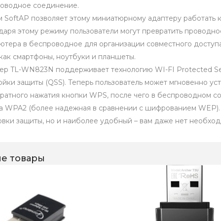
оводное соединение.
 SoftAP позволяет этому миниатюрному адаптеру работать к
даря этому режиму пользователи могут превратить проводно
ютера в беспроводное для организации совместного доступа
 как смартфоны, ноутбуки и планшеты.
ер TL-WN823N поддерживает технологию WI-FI Protected S
ойки защиты (QSS). Теперь пользователь может мгновенно ус
ратного нажатия кнопки WPS, после чего в беспроводном с
а WPA2 (более надежная в сравнении с шифрованием WEP). 
овки защиты, но и наиболее удобный – вам даже нет необход
е товары