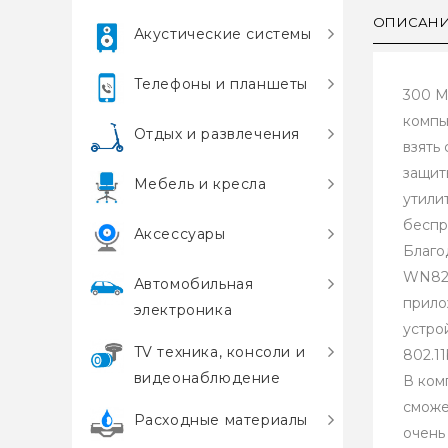
ОПИСАН
Акустические системы
Телефоны и планшеты
300 М
компь
Отдых и развлечения
взять
защит
Мебель и кресла
утили
беспр
Аксессуары
Благо
WN823
Автомобильная
прило
электроника
устро
TV техника, консоли и
802.11
видеонаблюдение
В ком
сможе
Расходные материалы
очень