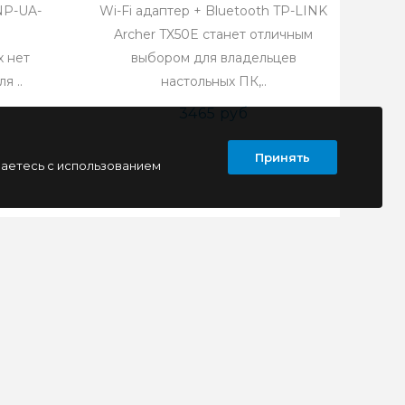
NP-UA-
Wi-Fi адаптер + Bluetooth TP-LINK
Archer TX50E станет отличным
х нет
выбором для владельцев
я ..
настольных ПК,..
3465 руб
Принять
шаетесь с использованием
ПОДПИСАТЬСЯ