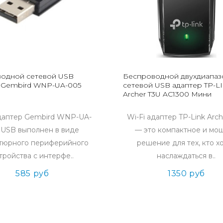
одной сетевой USB
Беспроводной двухдиапаз
 Gembird WNP-UA-005
сетевой USB адаптер TP-L
Archer T3U AC1300 Мини
адаптер Gembird WNP-UA-
Wi-Fi адаптер TP-Link Arc
 USB выполнен в виде
— это компактное и мо
тюрного периферийного
решение для тех, кто х
тройства с интерфе..
наслаждаться в..
585 руб
1350 руб