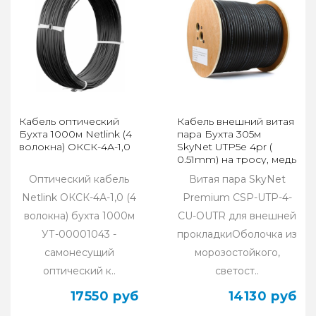
Кабель оптический
Кабель внешний витая
Бухта 1000м Netlink (4
пара Бухта 305м
волокна) ОКСК-4А-1,0
SkyNet UTP5e 4pr (
0.51mm) на тросу, медь
CSP-UTP-4-CU-OUTR
Оптический кабель
Витая пара SkyNet
Netlink ОКСК-4А-1,0 (4
Premium CSP-UTP-4-
волокна) бухта 1000м
CU-OUTR для внешней
УТ-00001043 -
прокладкиОболочка из
самонесущий
морозостойкого,
оптический к..
светост..
17550 руб
14130 руб