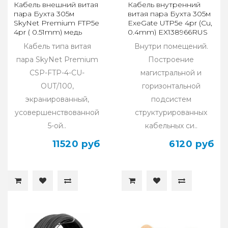
Кабель внешний витая
Кабель внутренний
пара Бухта 305м
витая пара Бухта 305м
SkyNet Premium FTP5e
ExeGate UTP5e 4pr (Cu,
4pr ( 0.51mm) медь
0.4mm) EX138966RUS
CSP-FTP-4-CU-OUT
Кабель типа витая
Внутри помещений.
пара SkyNet Premium
Построение
CSP-FTP-4-CU-
магистральной и
OUT/100,
горизонтальной
экранированный,
подсистем
усовершенствованной
структурированных
5-ой..
кабельных си..
11520 руб
6120 руб