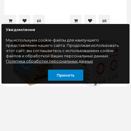
Уведомление
Мы используем cookie-файлы для наилучшего
представления нашего сайта. Продолжая использовать
этот сайт, вы соглашаетесь с использованием cookie-
файлов и обработкой Ваших персональных данных.
Политика обработки персональных данных
Принять
Кабель внутренний
Кабель внешний витая
витая пара Бухта 305м
пара Бухта 305м Ripo
ExeGate UTP5e 4pr
FTP4CAT5E 24AWG,
(CCA, 0.4mm)
медь 001-122014/ 010514
EX261518RUS
Кабельно-
Кабель витая пара
проводниковая
RIPO, LAN интернет