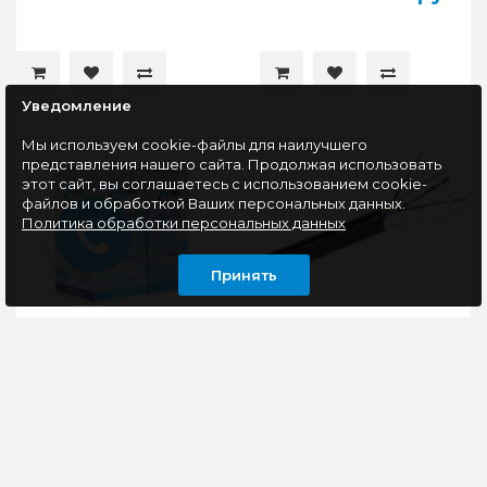
Уведомление
Мы используем cookie-файлы для наилучшего
представления нашего сайта. Продолжая использовать
этот сайт, вы соглашаетесь с использованием cookie-
файлов и обработкой Ваших персональных данных.
Политика обработки персональных данных
Принять
Кабель внутренний
Кабель внешний витая
витая пара Бухта 100м
пара Бухта 305м
SkyNet Standart UTP5e
ExeGate UTP4CAT5E
4pr ( 0.48mm) медь
24AWG на тросу, медь
CSS-UTP-4-CU/100
EX190974RUS
Витая пара SkyNet
Вне помещений.
Standart поставляется
Построение