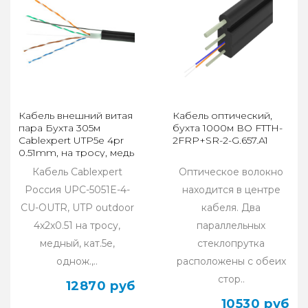
Кабель внешний витая
Кабель оптический,
пара Бухта 305м
бухта 1000м ВО FTTH-
Cablexpert UTP5e 4pr
2FRP+SR-2-G.657.A1
0.51mm, на тросу, медь
UPC-5051E-4-CU-OUTR
Кабель Cablexpert
Оптическое волокно
Россия UPC-5051E-4-
находится в центре
CU-OUTR, UTP outdoor
кабеля. Два
4x2x0.51 на тросу,
параллельных
медный, кат.5e,
стеклопрутка
однож.,..
расположены с обеих
стор..
12870 руб
10530 руб