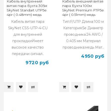
Кабель внутренний
Кабель внешний витая
витая пара Бухта 305м
пара Бухта 100м
SkyNet Standart UTP5e
SkyNet Premium FTP5e
4pr ( 0.48mm) медь
4pr ( 0.51mm) медь
CSS-UTP-4-CU
CSP-FTP-4-CU-
Кабель витая пара
Тип:F/UTP Длина:100 м
OUTR/100
SkyNet CSS-UTP-4-CU
Категория:5e Диаметр
для внутренней
проводника:24 AWG /
прокладкиИмеет
0.405 мм Материал
высокое качество
проводника:медь Мат..
передачи сигнал..
4950 руб
9720 руб