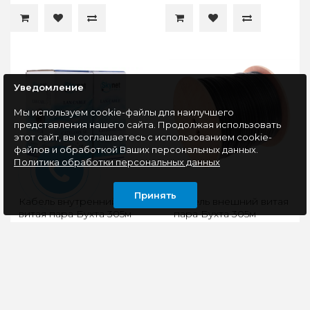
Уведомление
Мы используем cookie-файлы для наилучшего
представления нашего сайта. Продолжая использовать
этот сайт, вы соглашаетесь с использованием cookie-
файлов и обработкой Ваших персональных данных.
Политика обработки персональных данных
Принять
Кабель внутренний
Кабель внешний витая
витая пара Бухта 305м
пара Бухта 305м
SkyNet Premium UTP5e
SkyNet Premium FTP5e
2pr ( 0.51mm) медь
4pr ( 0.51mm) медь
CSP-UTP-2-CU
CSP-FTP-4-CU-OUTR
Витая пара SkyNet
Витая пара SkyNet
Premium CSP-UTP-2-
Premium CSP-FTP-4-
CU необходима для
CU-OUTR