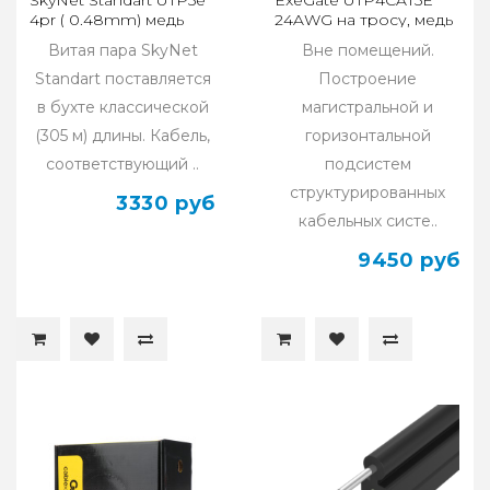
4pr ( 0.48mm) медь
24AWG на тросу, медь
CSS-UTP-4-CU/100
EX190974RUS
Витая пара SkyNet
Вне помещений.
Standart поставляется
Построение
в бухте классической
магистральной и
(305 м) длины. Кабель,
горизонтальной
соответствующий ..
подсистем
структурированных
3330 руб
кабельных систе..
9450 руб