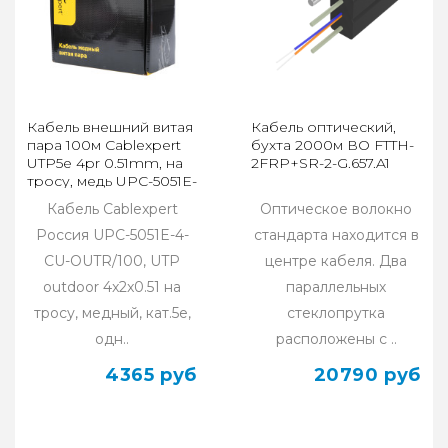
Кабель внешний витая
Кабель оптический,
пара 100м Cablexpert
бухта 2000м ВО FTTH-
UTP5e 4pr 0.51mm, на
2FRP+SR-2-G.657.A1
тросу, медь UPC-5051E-
4-CU-OUTR/100
Кабель Cablexpert
Оптическое волокно
Россия UPC-5051E-4-
стандарта находится в
CU-OUTR/100, UTP
центре кабеля. Два
outdoor 4x2x0.51 на
параллельных
тросу, медный, кат.5e,
стеклопрутка
одн..
расположены с ..
4365 руб
20790 руб