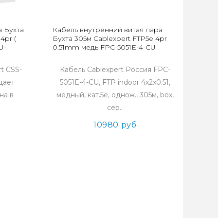
а Бухта
Кабель внутренний витая пара
4pr (
Бухта 305м Cablexpert FTP5e 4pr
U-
0.51mm медь FPC-5051E-4-CU
t CSS-
Кабель Cablexpert Россия FPC-
дает
5051E-4-CU, FTP indoor 4x2x0.51,
на в
медный, кат.5e, однож., 305м, box,
сер..
10980 руб