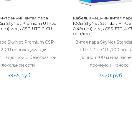
внутренний витая пара
Кабель внешний витая пар
05м SkyNet Premium UTP5e
100м SkyNet Standart FTP5e 
51mm) медь CSP-UTP-2-CU
0.48mm) медь CSS-FTP-4-C
OUT/100
ара SkyNet Premium CSP-
Витая пара SkyNet Standar
-2-CU необходима для
FTP-4-CU-OUT/100 обла
я надежной и безотказной
длиной 100 м и заключе
локальной сети..
прочную и износо..
5985 руб
3420 руб