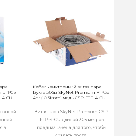
пара
Кабель внутренний витая пара
m UTP5e
Бухта 305м SkyNet Premium FTP5e
P-4-CU
4pr ( 0.51mm) медь CSP-FTP-4-CU
ованной
Витая пара SkyNet Premium CSP-
ренней
FTP-4-CU длиной 305 метров
я в
предназначена для того, чтобы
создать протя..