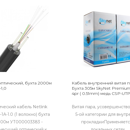
оптический, бухта 2000м
Кабель внутренний витая 
1,0
Бухта 305м SkyNet Premiu
4pr ( 0.51mm) медь CSP-UT
ческий кабель Netlink
Витая пара, усовершенств
1А-1.0 (1 волокно) бухта
5-ой категории для внут
000м УТ000003383 -
прокладкиПрименяетс
несущий оптический к..
локальных сетях..