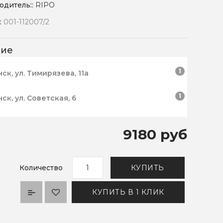
одитель::
RIPO
:
001-112007/2
чие
1
нск, ул. Тимирязева, 11а
1
нск, ул. Советская, 6
9180 руб
Количество
КУПИТЬ
КУПИТЬ В 1 КЛИК