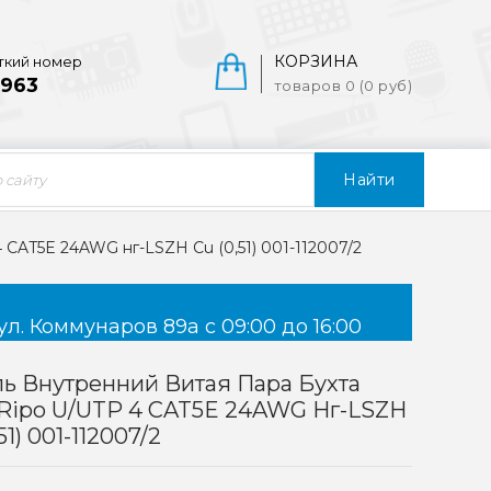
КОРЗИНА
ткий номер
963
товаров 0 (0 руб)
Найти
 CAT5E 24AWG нг-LSZH Cu (0,51) 001-112007/2
ул. Коммунаров 89а с 09:00 до 16:00
ь Внутренний Витая Пара Бухта
Ripo U/UTP 4 CAT5E 24AWG Нг-LSZH
51) 001-112007/2