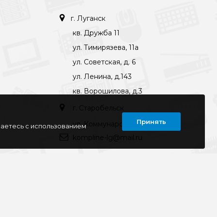
г. Луганск
кв. Дружба 11
ул. Тимирязева, 11а
ул. Советская, д. 6
ул. Ленина, д.143
кв. Ворошилова, д.3
г. Старобельск
Принять
ул. Коммунаров 89а
шаетесь с использованием
kompline-lg@mail.ru