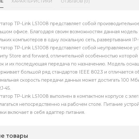
ИЕ
ХАРАКТЕРИСТИКИ
ОТЗЫВОВ (0)
татор TP-Link LS1008 представляет собой производительное
ьшом офисе. Благодаря своим возможностям данная модель
льких компьютеров в одну локальную сеть, развертывания I
татор TP-Link LS1008 представляет собой неуправляемое у
ипу Store and forward, отличительной особенностью которой
к и их последующая передача по назначению. Модель осна
рживает большой ряд стандартов IEEE 802.3 и отличается 
мальная скорость передачи данных может достигать 100 Мби
J-45.
татор TP-Link LS1008 выполнен в компактном корпусе с эле
лагаться непосредственно на рабочем столе. Питание устрой
вки включает в себя адаптер питания.
е товары