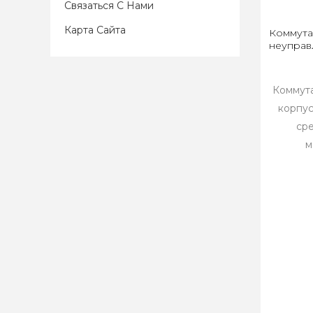
Связаться С Нами
Карта Сайта
Коммута
неуправ
Коммута
корпус
ср
м