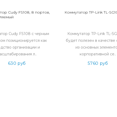
тор Cudy FS108, 8 портов,
Коммутатор TP-Link TL-SG1
ляемый
тор Cudy FS108 с черным
Коммутатор TP-Link TL-S
ом позиционируется как
будет полезен в качестве
едство организации и
из основных элемент
асштабирования л..
корпоративной се..
630 руб
5760 руб