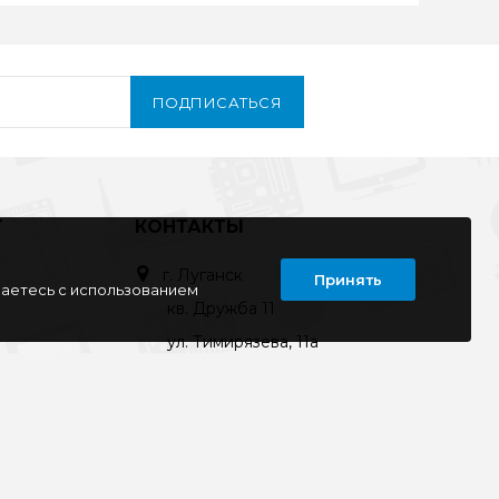
ПОДПИСАТЬСЯ
Т
КОНТАКТЫ
г. Луганск
Принять
шаетесь с использованием
кв. Дружба 11
ул. Тимирязева, 11а
ул. Советская, д. 6
ул. Ленина, д.143
кв. Ворошилова, д.3
г. Старобельск