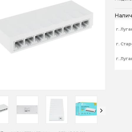
Нали
г. Луга
г. Ста
г. Луга