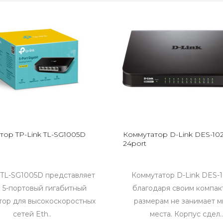
тор TP-Link TL-SG1005D
Коммутатор D-Link DES-102
24port
TL-SG1005D представляет
Коммутатор D-Link DES-
 5-портовый гигабитный
благодаря своим компа
тор для высокоскоростных
размерам не занимает м
сетей Eth..
места. Корпус сдел..