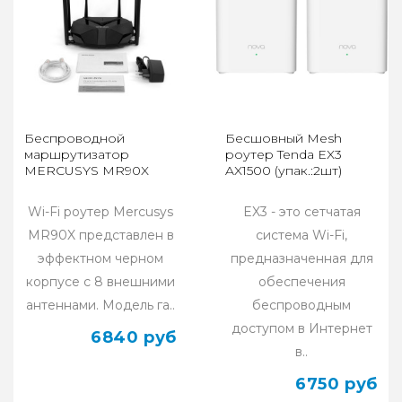
Беспроводной
Бесшовный Mesh
маршрутизатор
роутер Tenda EX3
MERCUSYS MR90X
AX1500 (упак.:2шт)
Wi-Fi роутер Mercusys
EX3 - это сетчатая
MR90X представлен в
система Wi-Fi,
эффектном черном
предназначенная для
корпусе с 8 внешними
обеспечения
антеннами. Модель га..
беспроводным
доступом в Интернет
6840 руб
в..
6750 руб