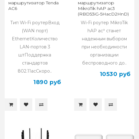
маршрутизатор Tenda
маршрутизатор
AC6
MikroTik hAP ac3
(RBD53iG-5HacD2HnD)
Тип Wi-Fi роутерВход
Wi-Fi роутер MikroTik
(WAN порт)
hAP ac³ станет
EthernetКоличество
надежным выбором
LAN-портов 3
при необходимости
штПоддержка
организации
стандартов
беспроводного до..
802.11acСкоро..
10530 руб
1890 руб