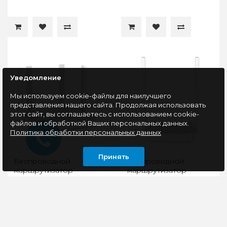
Уведомление
Мы используем cookie-файлы для наилучшего
представления нашего сайта. Продолжая использовать
этот сайт, вы соглашаетесь с использованием cookie-
файлов и обработкой Ваших персональных данных.
Политика обработки персональных данных
Принять
Беспроводной
Беспроводной
маршрутизатор
маршрутизатор
Netcraze Hopper 4G+
Netcraze 4G (NC-1213)
(NC-2312)
Роутер Netcraze
Мощный и надёжный
Hopper 4G+ –
Wi-Fi маршрутизатор