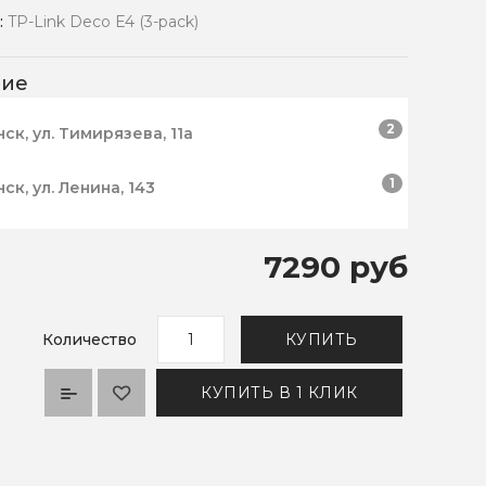
:
TP-Link Deco E4 (3-pack)
чие
2
нск, ул. Тимирязева, 11а
1
нск, ул. Ленина, 143
7290 руб
Количество
КУПИТЬ
КУПИТЬ В 1 КЛИК