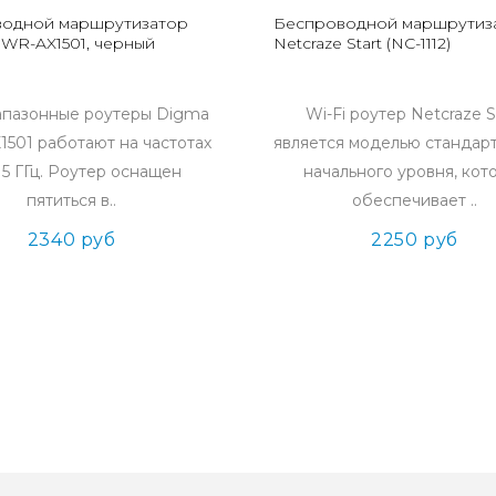
одной маршрутизатор
Беспроводной маршрутиз
WR-AX1501, черный
Netcraze Start (NC-1112)
апазонные роутеры Digma
Wi-Fi роутер Netcraze S
501 работают на частотах
является моделью стандар
и 5 ГГц. Роутер оснащен
начального уровня, кот
пятиться в..
обеспечивает ..
2340 руб
2250 руб