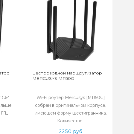
атор
Беспроводной маршрутизатор
MERCUSYS MR50G
r C64
Wi-Fi роутер Mercusys [MR50G]
ольше
собран в оригинальном корпусе,
 ГГц
имеющем форму шестигранника.
.
Количество..
2250 руб