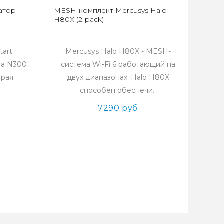
атор
MESH-комплект Mercusys Halo
H80X (2-pack)
tart
Mercusys Halo H80X - MESH-
та N300
система Wi-Fi 6 работающий на
орая
двух диапазонах. Halo H80X
способен обеспечи..
7290 руб