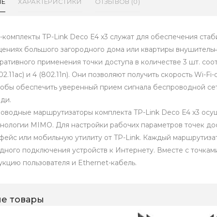
ИЕ
ХАРАКТЕРИСТИКИ
ОТЗЫВОВ (0)
комплекты TP-Link Deco E4 x3 служат для обеспечения стаби
ениях большого загородного дома или квартиры внушительн
ративного применения точки доступа в количестве 3 шт. соо
802.11ac) и 4 (802.11n). Они позволяют получить скорость Wi-
чтобы обеспечить уверенный прием сигнала беспроводной сет
ди.
оводные маршрутизаторы комплекта TP-Link Deco E4 x3 ос
хнологии MIMO. Для настройки рабочих параметров точек до
фейс или мобильную утилиту от TP-Link. Каждый маршрутиза
дного подключения устройств к Интернету. Вместе с точками
укцию пользователя и Ethernet-кабель.
е товары