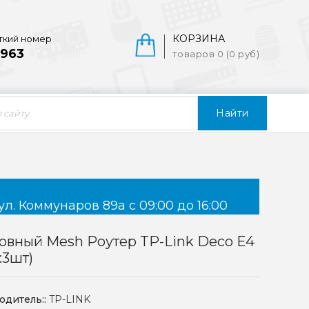
КОРЗИНА
ткий номер
963
товаров 0 (0 руб)
Найти
ул. Коммунаров 89а с 09:00 до 16:00
вный Mesh Роутер TP-Link Deco E4
:3шт)
одитель::
TP-LINK