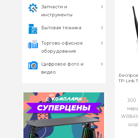
Запчасти и
инструменты
Бытовая техника
Торгово‑офисное
оборудование
Цифровое фото и
видео
Беспров
TP-Link
300
марш
WR841N
скор