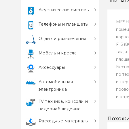
ОПИСАН
Акустические системы
MESH-
Телефоны и планшеты
помещ
корпо
Отдых и развлечения
Fi 5 (
так, 
Мебель и кресла
площа
Беспр
Аксессуары
по те
Автомобильная
интер
электроника
прово
инстр
TV техника, консоли и
видеонаблюдение
Похожи
Расходные материалы