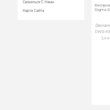
Связаться С Нами
Беспров
Digma D
Карта Сайта
Двухди
DWR-AX1
2,4 