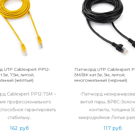
д UTP Cablexpert PP12-
Патчкорд UTP Cablexpert P
т.5e, 7.5м, литой,
5M/BK кат.5e, 5м, литой,
льный (жёлтый)
многожильный (черный)
рд Cablexpert PP12-7.5M –
-Патчкорд неэкраниров
лие профессионального
витой пары, 8P8C-Золо
 способное гарантировать
контакты, толщина 5
стабильну..
микродюймов-Литые разъ
162 руб
117 руб