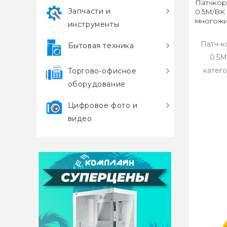
Патчкор
Запчасти и
0.5M/BK к
многожи
инструменты
Патч-к
Бытовая техника
0.5M
катего
Торгово‑офисное
оборудование
Цифровое фото и
видео