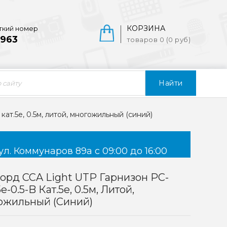
КОРЗИНА
ткий номер
963
товаров 0 (0 руб)
Найти
ат.5e, 0.5м, литой, многожильный (синий)
ул. Коммунаров 89а с 09:00 до 16:00
орд CCA Light UTP Гарнизон PC-
e-0.5-B Кат.5e, 0.5м, Литой,
ожильный (синий)