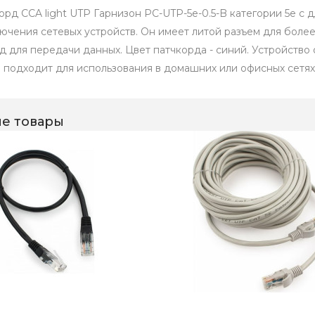
орд CCA light UTP Гарнизон PC-UTP-5e-0.5-B категории 5e с 
ючения сетевых устройств. Он имеет литой разъем для бол
д для передачи данных. Цвет патчкорда - синий. Устройство
и подходит для использования в домашних или офисных сетях
е товары