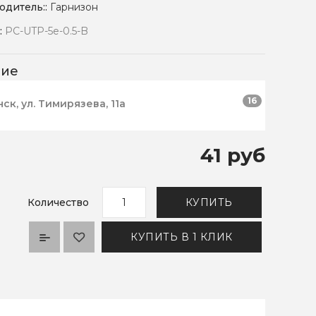
одитель::
Гарнизон
:
PC-UTP-5e-0.5-B
чие
16
нск, ул. Тимирязева, 11а
41 руб
Количество
КУПИТЬ
КУПИТЬ В 1 КЛИК