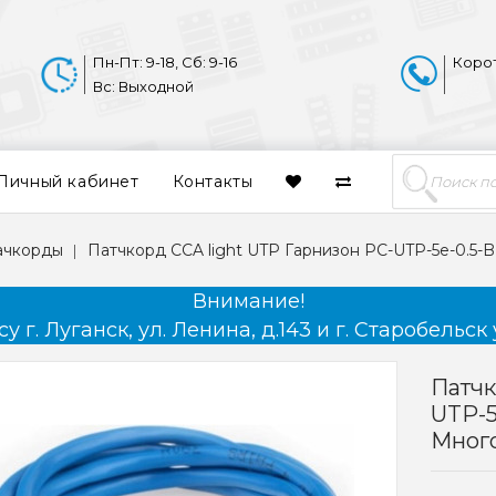
Пн-Пт: 9-18, Сб: 9-16
Коро
Вс: Выходной
Личный кабинет
Контакты
пачкорды
Патчкорд CCA light UTP Гарнизон PC-UTP-5e-0.5-B к
Внимание!
 г. Луганск, ул. Ленина, д.143 и г. Старобельск 
Патчк
UTP-5
Мног