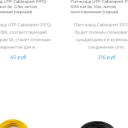
д UTP Cablexpert PP12-
Патчкорд UTP Cablexpert P
ат.5e, 0.5м, литой,
10M кат.5e, 10м, литой,
льный (черный)
многожильный (серый)
орд UTP Cablexpert PP12-
Патч-корд Cablexpert PP
/BK, соответствующий
будет полезен пользоват
рии 5e, станет отличным
нуждающимся в возмож
вариантом для и..
соединения сете..
45 руб
216 руб