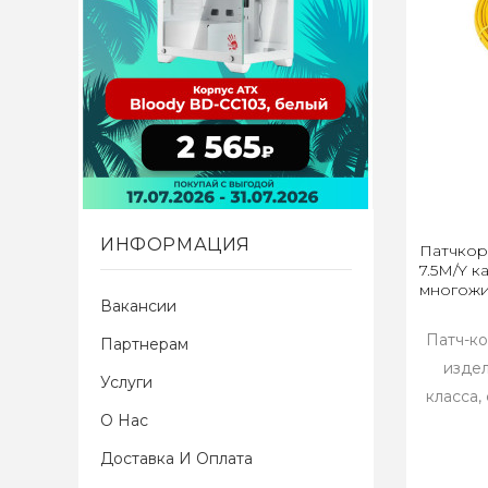
ИНФОРМАЦИЯ
Патчкор
7.5M/Y ка
многожи
Вакансии
Патч-ко
Партнерам
изде
Услуги
класса,
О Нас
Доставка И Оплата