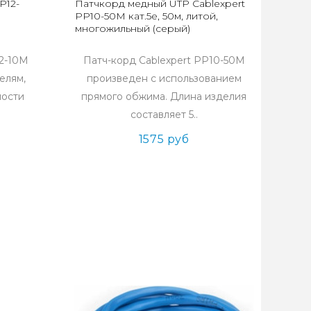
P12-
Патчкорд медный UTP Cablexpert
PP10-50M кат.5e, 50м, литой,
многожильный (серый)
12-10M
Патч-корд Cablexpert PP10-50M
елям,
произведен с использованием
ности
прямого обжима. Длина изделия
составляет 5..
1575 руб