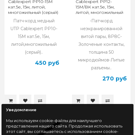
Cablexpert PP10-15M
Cablexpert PP12-
кат.5e, 15м, литой,
15M/BK кат.5e, 15м,
многожильный (серый)
литой, многожильный
(чёрный)
Патч-корд медный
-Патчкорд
UTP Cablexpert PP10-
неэкранированной
15M кат.5e, 15м,
витой пары, 8P8C-
литой,многожильный
Золоченые контакты,
(серый)..
толщина 50
микродюймов-Литые
450 руб
разъемы..
270 руб
Уведомление
Мы используем cookie-файлы для наилучшего
представления нашего сайта. Продолжая использовать
этот сайт, вы соглашаетесь с использованием cookie-