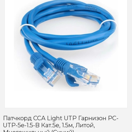
Патчкорд CCA Light UTP Гарнизон PC-
UTP-5e-1.5-B Кат.5e, 1.5м, Литой,