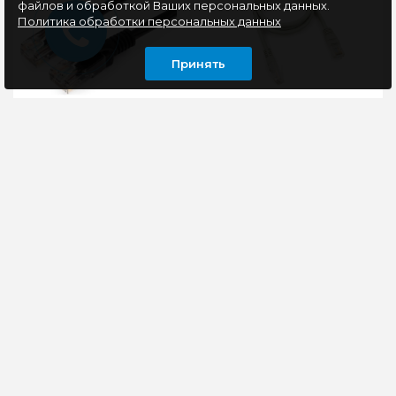
файлов и обработкой Ваших персональных данных.
Политика обработки персональных данных
Принять
Патчкорд UTP
Патчкорд UTP Ripo
Cablexpert PP12-
T568B 4 пары кат.6, 10м,
30M/BK кат.5e, 30м,
литой, многожильный
литой, многожильный
(серый) 003-300162
(чёрный)
Патч-корд Cablexpert
Серый патч-корд Ripo
PP12-30M подойдет
Standart UTP4 Cat 5E
для решения
RJ-45 длиной 10 м —
нестандартных задач:
коммутационный шнур
дело в том, что длина
с четырьмя парами ..
издели..
324 руб
405 руб