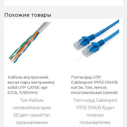
Похожие товары
Кабель внутренний
Патчкорд UTP
витая пара (метражём)
Cablexpert PP12-10M/B
solid UTP CAT5E 4pr
кат.5e, 10м, литой,
(CCA, 0.50mm)
многожильный (синий)
Тип Кабель
Патч-корд Cablexpert
сетевойКатегория
PP12-10M/B будет
5EЦвет серыйТип
полезен
экранирования
пользователям,