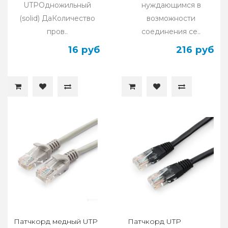
UTPОдножильный
нуждающимся в
(solid) ДаКоличество
возможности
пров..
соединения се..
16 руб
216 руб
Патчкорд медный UTP
Патчкорд UTP