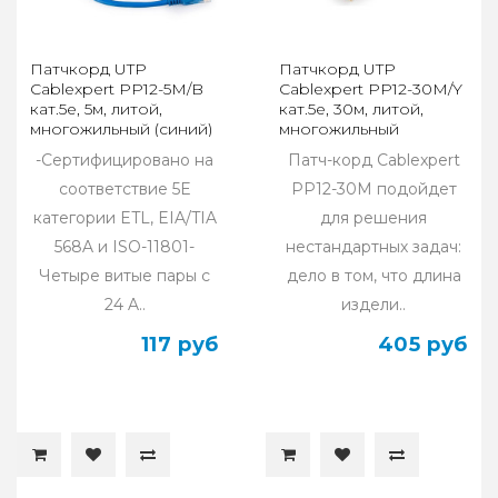
Патчкорд UTP
Патчкорд UTP
Cablexpert PP12-5M/B
Cablexpert PP12-30M/Y
кат.5e, 5м, литой,
кат.5e, 30м, литой,
многожильный (синий)
многожильный
(жёлтый)
-Сертифицировано на
Патч-корд Cablexpert
соответствие 5E
PP12-30M подойдет
категории ETL, EIA/TIA
для решения
568A и ISO-11801-
нестандартных задач:
Четыре витые пары с
дело в том, что длина
24 A..
издели..
117 руб
405 руб