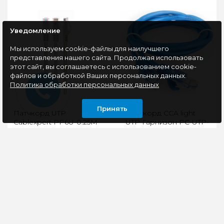
Уведомление
Мы используем cookie-файлы для наилучшего
представления нашего сайта. Продолжая использовать
этот сайт, вы соглашаетесь с использованием cookie-
файлов и обработкой Ваших персональных данных.
Политика обработки персональных данных
Принять
Патчкорд UTP
Патчкорд CCA light
Cablexpert PP6U-0.25M
UTP Гарнизон PC-UTP-
кат.6, 0.25м, литой,
5e-2-B кат.5e, 2м, литой,
многожильный (серый)
многожильный (синий)
Для создания сетей
Патчкорд CCA light
Интернет и
UTP Гарнизон PC-UTP-
подключения
5e-2-B кат.5e - это
различного сетевого
сетевой кабель,
оборудования
предназначенный для
рекомендуем вам
подкл..