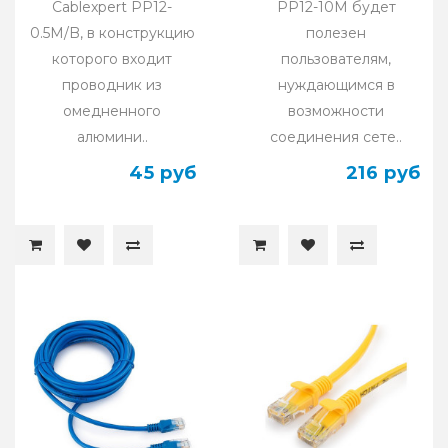
Cablexpert PP12-
PP12-10M будет
0.5M/B, в конструкцию
полезен
которого входит
пользователям,
проводник из
нуждающимся в
омедненного
возможности
алюмини..
соединения сете..
45 руб
216 руб