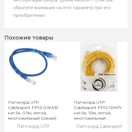
эксплуатации шнура. Длина кабеля – 1.5 метра,
обратите внимание на этот параметр при его
приобретении.
Похожие товары
Патчкорд UTP
Патчкорд UTP
Cablexpert PP12-0.5M/B
Cablexpert PP12-10M/Y
кат.5e, 0.5м, литой,
кат.5e, 10м, литой,
многожильный (синий)
многожильный
(жёлтый)
Патч-корд UTP
Патч-корд Cablexpert