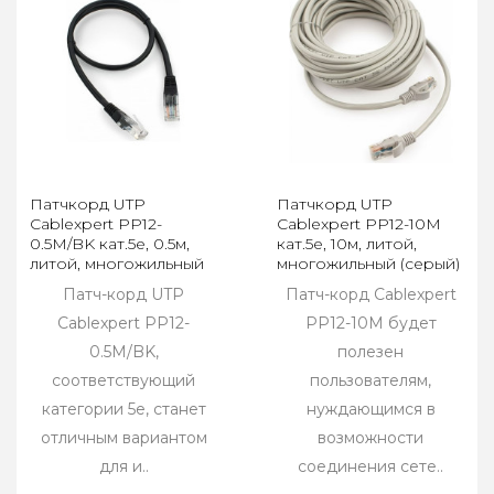
Патчкорд UTP
Патчкорд UTP
Cablexpert PP12-
Cablexpert PP12-10M
0.5M/BK кат.5e, 0.5м,
кат.5e, 10м, литой,
литой, многожильный
многожильный (серый)
(черный)
Патч-корд UTP
Патч-корд Cablexpert
Cablexpert PP12-
PP12-10M будет
0.5M/BK,
полезен
соответствующий
пользователям,
категории 5e, станет
нуждающимся в
отличным вариантом
возможности
для и..
соединения сете..