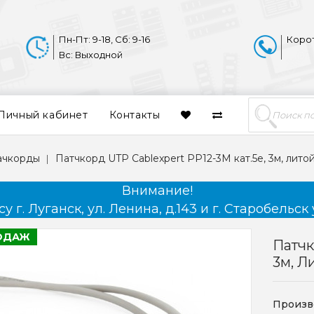
Пн-Пт: 9-18, Сб: 9-16
Коро
Вс: Выходной
Личный кабинет
Контакты
пачкорды
Патчкорд UTP Cablexpert PP12-3M кат.5e, 3м, лито
Внимание!
 г. Луганск, ул. Ленина, д.143 и г. Старобельск 
ОДАЖ
Патчк
3м, Л
Произв