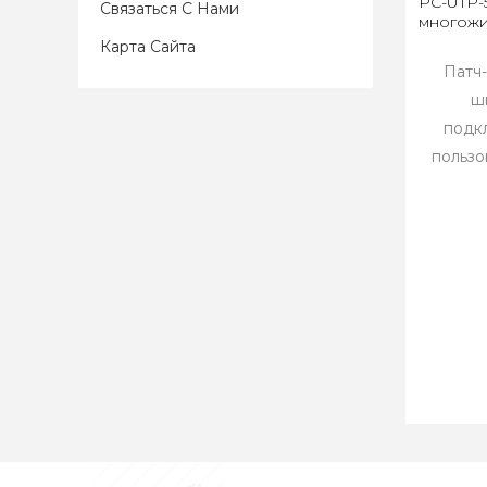
PC-UTP-5
Связаться С Нами
многожи
Карта Сайта
Патч
ш
подк
пользо