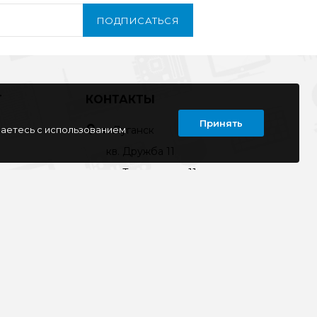
ПОДПИСАТЬСЯ
Т
КОНТАКТЫ
Принять
шаетесь с использованием
г. Луганск
кв. Дружба 11
ул. Тимирязева, 11а
ул. Советская, д. 6
ул. Ленина, д.143
кв. Ворошилова, д.3
г. Старобельск
ул. Коммунаров 89а
kompline-lg@mail.ru