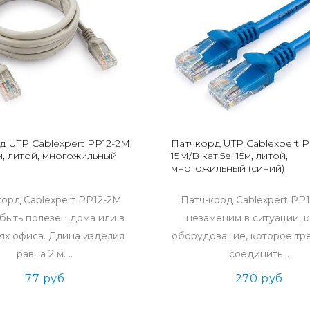
д UTP Cablexpert PP12-2M
Патчкорд UTP Cablexpert P
2м, литой, многожильный
15M/B кат.5e, 15м, литой,
многожильный (синий)
корд Cablexpert PP12-2M
Патч-корд Cablexpert PP
быть полезен дома или в
незаменим в ситуации, 
ях офиса. Длина изделия
оборудование, которое тр
равна 2 м. ..
соединить ..
77 руб
270 руб