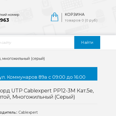
КОРЗИНА
ткий номер
963
товаров 0 (0 руб)
Найти
й, многожильный (серый)
ул. Коммунаров 89а с 09:00 до 16:00
орд UTP Cablexpert PP12-3M Кат.5e,
итой, Многожильный (серый)
одитель::
Cablexpert