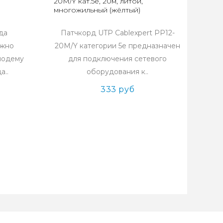
20M/Y кат.5e, 20м, литой,
многожильный (жёлтый)
да
Патчкорд UTP Cablexpert PP12-
ожно
20M/Y категории 5е предназначен
модему
для подключения сетевого
а..
оборудования к..
333 руб