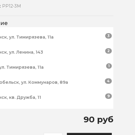
:
PP12-3M
чие
3
нск, ул. Тимирязева, 11а
2
нск, ул. Ленина, 143
1
ул. Тимирязева, 11а
4
робельск, ул. Коммунаров, 89а
9
нск, кв. Дружба, 11
90 руб