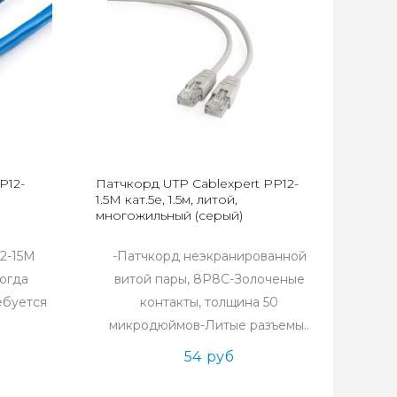
P12-
Патчкорд UTP Cablexpert PP12-
1.5M кат.5e, 1.5м, литой,
многожильный (серый)
12-15M
-Патчкорд неэкранированной
когда
витой пары, 8P8C-Золоченые
ебуется
контакты, толщина 50
микродюймов-Литые разъемы..
54 руб