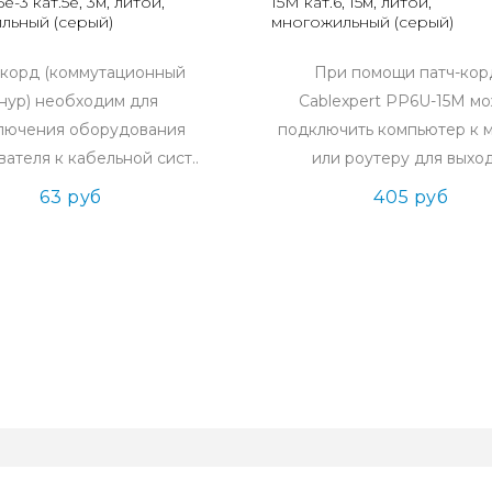
e-3 кат.5e, 3м, литой,
15M кат.6, 15м, литой,
льный (серый)
многожильный (серый)
-корд (коммутационный
При помощи патч-кор
нур) необходим для
Cablexpert PP6U-15M м
лючения оборудования
подключить компьютер к 
вателя к кабельной сист..
или роутеру для выход
63 руб
405 руб